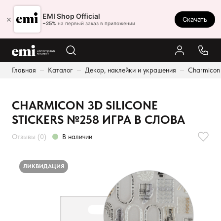
Ростов-на-Дону
EMI Shop Official
×
Скачать
8 (800) 550-86-95
−25%
на первый заказ в приложении
Каталог
Главная
Каталог
Декор, наклейки и украшения
Charmicon
Палитра
Результаты поиска:
Акции
CHARMICON 3D SILICONE
Оплата и доставка
STICKERS №258 ИГРА В СЛОВА
Программа лояльности
Отзывы (0)
В наличии
Реферальная программа
О нас
ЛИКВИДАЦИЯ
Контакты