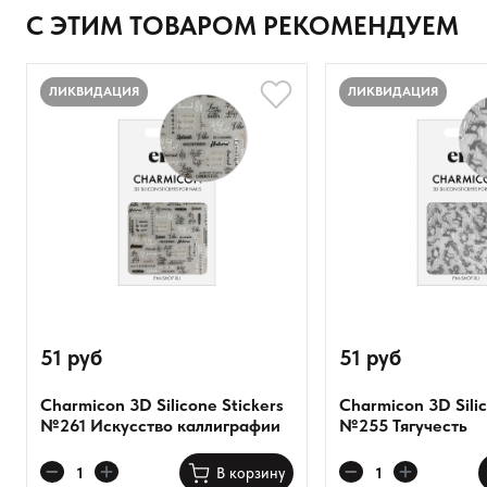
Ваше имя
С ЭТИМ ТОВАРОМ РЕКОМЕНДУЕМ
Товар
ЛИКВИДАЦИЯ
ЛИКВИДАЦИЯ
Расскажите о впечатлениях
51 руб
51 руб
Charmicon 3D Silicone Stickers
Charmicon 3D Silic
№261 Искусство каллиграфии
№255 Тягучесть
Оставить анонимно
В корзину