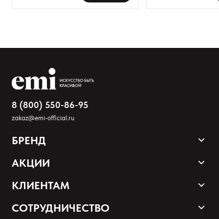
Добавьте фото
Загрузить файл
Добавить отзыв
8 (800) 550-86-95
zakaz@emi-official.ru
БРЕНД
Продукция
АКЦИИ
Палитра оттенков
Sale
КЛИЕНТАМ
Акции и промокоды
Оплата и доставка
СОТРУДНИЧЕСТВО
Программа лояльности