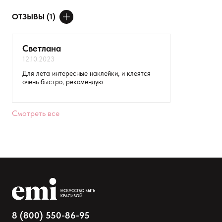
ОТЗЫВЫ (1)
ДОБАВИТЬ ОТЗЫВ
Светлана
12.10.2023
Ваше имя
Для лета интересные наклейки, и клеятся
очень быстро, рекомендую
Товар
Расскажите о впечатлениях
Смотреть все
8 (800) 550-86-95