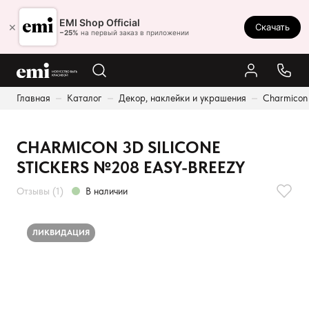
Ростов-на-Дону
EMI Shop Official
×
Скачать
8 (800) 550-86-95
−25%
на первый заказ в приложении
Каталог
Главная
Каталог
Декор, наклейки и украшения
Charmicon
Палитра
Результаты поиска:
Акции
CHARMICON 3D SILICONE
Оплата и доставка
STICKERS №208 EASY-BREEZY
Программа лояльности
Отзывы (1)
В наличии
Реферальная программа
О нас
ЛИКВИДАЦИЯ
Контакты