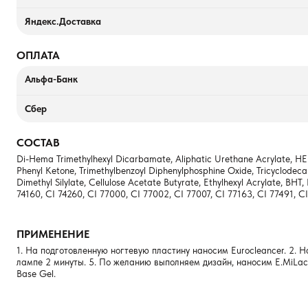
Яндекс.Доставка
ОПЛАТА
Альфа-Банк
Сбер
СОСТАВ
Di-Hema Trimethylhexyl Dicarbamate, Aliphatic Urethane Acrylate, HEM
Phenyl Ketone, Trimethylbenzoyl Diphenylphosphine Oxide, Tricyclodecan
Dimethyl Silylate, Cellulose Acetate Butyrate, Ethylhexyl Acrylate, B
74160, CI 74260, CI 77000, CI 77002, CI 77007, CI 77163, CI 77491, CI
ПРИМЕНЕНИЕ
1. На подготовленную ногтевую пластину наносим Eurocleancer. 2. Н
лампе 2 минуты. 5. По желанию выполняем дизайн, наносим E.MiLac Ul
Base Gel.