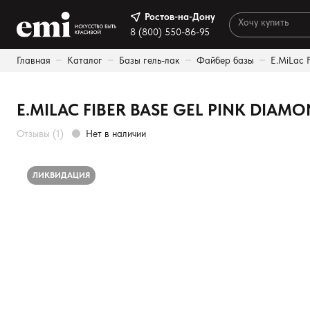
Ростов-на-Дону
Ростов-на-Дону
8 (800) 550-86-95
8 (800) 550-86-95
Главная
Каталог
Базы гель-лак
Файбер базы
E.MiLac 
Каталог
Результаты поиска:
Палитра
E.MILAC FIBER BASE GEL PINK DIAMO
Акции
Отзывы (1)
Нет в наличии
Оплата и доставка
ЛИКВИДАЦИЯ
Программа лояльности
Реферальная программа
О нас
Контакты