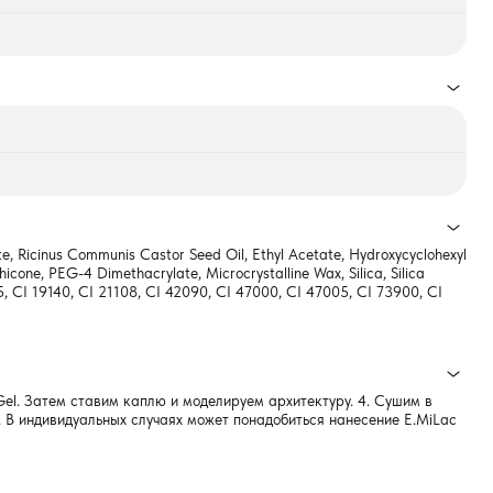
e, Ricinus Communis Castor Seed Oil, Ethyl Acetate, Hydroxycyclohexyl
cone, PEG-4 Dimethacrylate, Microcrystalline Wax, Silica, Silica
35, CI 19140, CI 21108, CI 42090, CI 47000, CI 47005, CI 73900, CI
 Gel. Затем ставим каплю и моделируем архитектуру. 4. Сушим в
el. В индивидуальных случаях может понадобиться нанесение E.MiLac