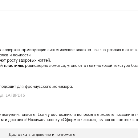
я содержит армирующие синтетические волокна пыльно-розового оттен
олов и ломкости.
ют росту здоровых ногтей.
ой пластины,
равномерно ложатся, утопают в гель-лаковой текстуре баз
подходит для французского маникюра.
ул: LAFBPD15
 получения оплаты. Если у вас возникли вопросы вы можете позвонить п
ты и доставки! Нажимая кнопку «Оформить заказ», вы соглашаетесь с 
Доставка в отделение и почтоматы