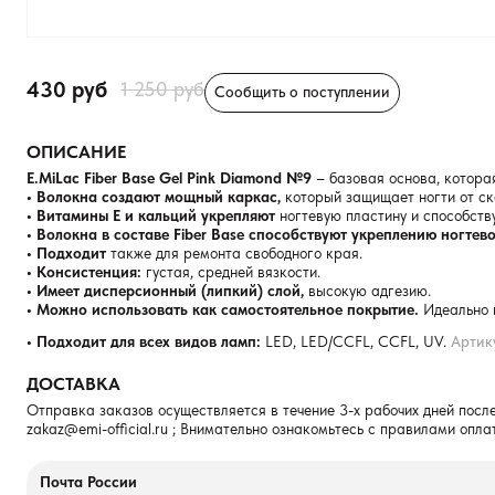
430 руб
1 250 руб
Сообщить о поступлении
ОПИСАНИЕ
E.MiLac Fiber Base Gel Pink Diamond №9
– базовая основа, котора
• Волокна создают мощный каркас,
который защищает ногти от ск
• Витамины Е и кальций укрепляют
ногтевую пластину и способству
• Волокна в составе Fiber Base способствуют укреплению ногтев
• Подходит
также для ремонта свободного края.
• Консистенция:
густая, средней вязкости.
• Имеет дисперсионный (липкий) слой,
высокую адгезию.
• Можно использовать как самостоятельное покрытие.
Идеально 
• Подходит для всех видов ламп:
LED, LED/CCFL, CCFL, UV.
Артик
ДОСТАВКА
Отправка заказов осуществляется в течение 3-х рабочих дней после
zakaz@emi-official.ru
; Внимательно ознакомьтесь с правилами опла
Почта России