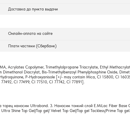
Доставка до пункта выдачи
Онлайн-оплата на сайте
Плати частями (Сбербанк)
A, Acrylates Copolymer, Trimethylolpropane Triacrylate, Ethyl Methacrylat
 Dimethanol Diacrylat, Bis-Trimethylbenzoyl Phenylphosphine Oxide, Dimethi
HT, Hydroquinone, P-Hydroxyanisole [+/- may contain Mica, CI 15800, CI 160
 77492, CI 77499, CI 77510, CI 77742, CI 77891].
а торец наносим Ultrabond. 3. Наносим тонкий слой E.MiLac Fiber Base
tra Shine Top Gel/Top gel/ Velvet Top Gel/Top gel Tackless/Prime Top g