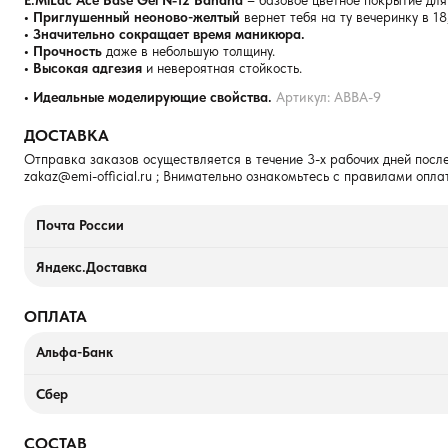
E.MiLac Ace Base Gel №12 Banana
– базовое цветное покрытие для
• Приглушенный неоново-желтый
вернет тебя на ту вечеринку в 18
• Значительно сокращает время маникюра.
• Прочность
даже в небольшую толщину.
• Высокая адгезия
и невероятная стойкость.
• Идеальные моделирующие свойства.
Артикул: ABBA-9
ДОСТАВКА
Отправка заказов осуществляется в течение 3-х рабочих дней после
zakaz@emi-official.ru
; Внимательно ознакомьтесь с правилами опла
Почта России
Яндекс.Доставка
ОПЛАТА
Альфа-Банк
Сбер
СОСТАВ