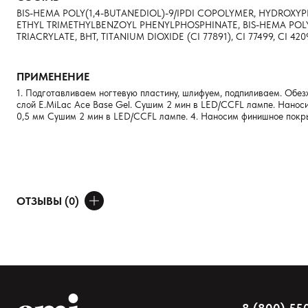
BIS-HEMA POLY(1,4-BUTANEDIOL)-9/IPDI COPOLYMER, HYDROX
ETHYL TRIMETHYLBENZOYL PHENYLPHOSPHINATE, BIS-HEMA POL
TRIACRYLATE, BHT, TITANIUM DIOXIDE (CI 77891), CI 77499, CI 42090
ПРИМЕНЕНИЕ
1. Подготавливаем ногтевую пластину, шлифуем, подпиливаем. Обез
слой E.MiLac Ace Base Gel. Сушим 2 мин в LED/CCFL лампе. Нанос
0,5 мм Сушим 2 мин в LED/CCFL лампе. 4. Наносим финишное покрыти
ОТЗЫВЫ (0)
ДОБАВИТЬ ОТЗЫВ
Ваше имя
Товар