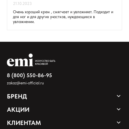
21.10.2023
Очень хороший крем , смягчает и увлажняет. Подходит и
для ног и для других участков, нуждающихся в
увлажнении.
8 (800) 550-86-95
zakaz@emi-official.ru
БРЕНД
Продукция
АКЦИИ
Палитра оттенков
Sale
КЛИЕНТАМ