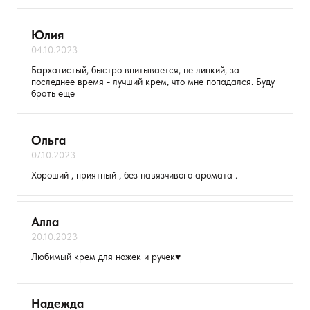
Юлия
04.10.2023
Бархатистый, быстро впитывается, не липкий, за
последнее время - лучший крем, что мне попадался. Буду
брать еще
Ольга
07.10.2023
Оставить анонимно
Хороший , приятный , без навязчивого аромата .
Добавьте фото
Алла
20.10.2023
Загрузить файл
Любимый крем для ножек и ручек♥️
Добавить отзыв
Надежда