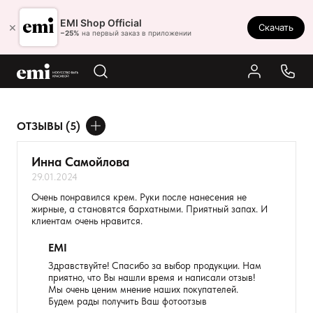
Ростов-на-Дону
EMI Shop Official
×
Скачать
8 (800) 550-86-95
−25%
на первый заказ в приложении
Каталог
Палитра
Результаты поиска:
ОТЗЫВЫ (5)
Акции
ДОБАВИТЬ ОТЗЫВ
Оплата и доставка
Инна Самойлова
29.01.2024
Программа лояльности
Ваше имя
Очень понравился крем. Руки после нанесения не
жирные, а становятся бархатными. Приятный запах. И
Реферальная программа
Товар
клиентам очень нравится.
О нас
EMI
Расскажите о впечатлениях
Контакты
Здравствуйте! Спасибо за выбор продукции. Нам
приятно, что Вы нашли время и написали отзыв!
Мы очень ценим мнение наших покупателей.
Будем рады получить Ваш фотоотзыв