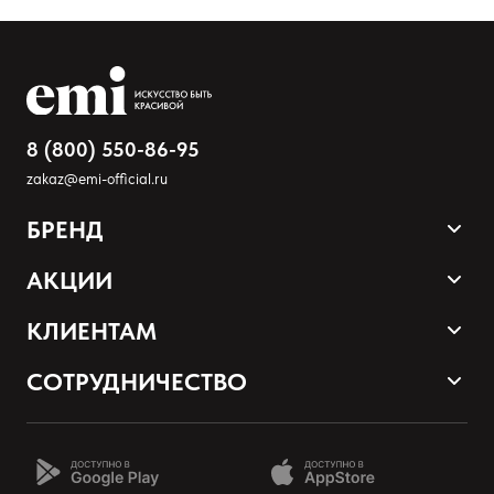
8 (800) 550-86-95
zakaz@emi-official.ru
БРЕНД
Оставить анонимно
Продукция
АКЦИИ
Палитра оттенков
Sale
КЛИЕНТАМ
Добавьте фото
Акции и промокоды
Оплата и доставка
СОТРУДНИЧЕСТВО
Загрузить файл
Программа лояльности
Наши контакты
Стать партнером EMI
О нас
Добавить отзыв
Школа EMI онлайн
Возврат товаров