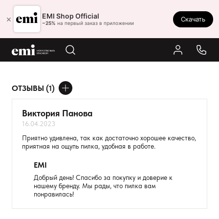
Ростов-на-Дону
EMI Shop Official
×
Скачать
8 (800) 550-86-95
−25%
на первый заказ в приложении
Каталог
Палитра
Результаты поиска:
ОТЗЫВЫ (1)
Акции
ДОБАВИТЬ ОТЗЫВ
Оплата и доставка
Виктория Панова
16.04.2023
Программа лояльности
Ваше имя
Приятно удивлена, так как достаточно хорошее качество,
приятная на ощупь пилка, удобная в работе.
Реферальная программа
Товар
EMI
О нас
Добрый день! Спасибо за покупку и доверие к
Расскажите о впечатлениях
Контакты
нашему бренду. Мы рады, что пилка вам
понравилась!