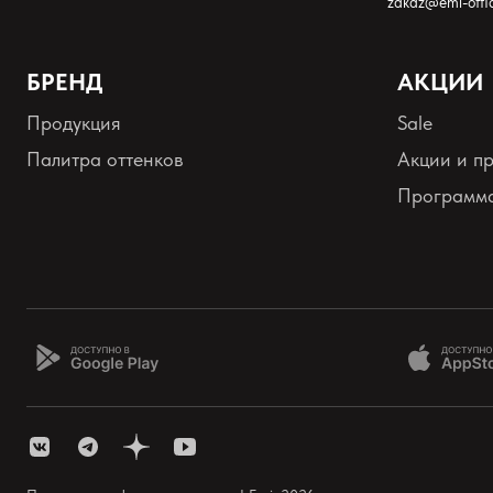
zakaz@emi-offic
БРЕНД
АКЦИИ
Продукция
Sale
Палитра оттенков
Акции и п
Программа
Оставить анонимно
Добавьте фото
Загрузить файл
Добавить отзыв