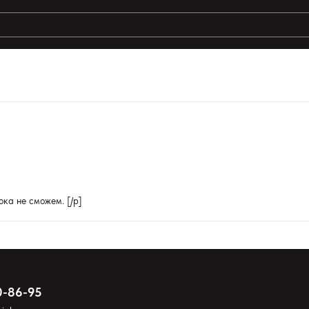
ты поиска:
ока не сможем. [/p]
0-86-95