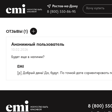
Ростов-на-Дону
Ростов-на-Дону
8 (800) 550-86-95
8 (800) 550-86-95
Каталог
ОТЗЫВЫ (1)
Результа
ДОБАВИТЬ ОТЗЫВ
Палитра
Анонимный пользователь
Акции
10.02.2026
Ваше имя
Оплата и доставка
Будет еще в наличии?
Товар
Программа лояльности
EMI
[p] Добрый день! Да, будут. По точной дате сориентировать п
Реферальная программа
Расскажите о впечатлениях
О нас
Контакты
8 (800) 55