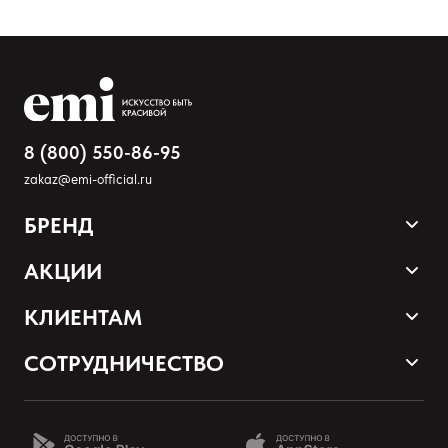
8 (800) 550-86-95
zakaz@emi-official.ru
БРЕНД
Оставить анонимно
Продукция
АКЦИИ
Палитра оттенков
Добавьте фото
Sale
КЛИЕНТАМ
Акции и промокоды
Оплата и доставка
Загрузить файл
СОТРУДНИЧЕСТВО
Программа лояльности
Наши контакты
Стать партнером EMI
Добавить отзыв
О нас
Школа EMI онлайн