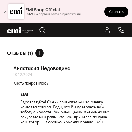
Ростов-на-Дону
EMI Shop Official
×
Скачать
8 (800) 550-86-95
−25%
на первый заказ в приложении
Каталог
Палитра
Результаты поиска:
ОТЗЫВЫ (1)
Акции
ДОБАВИТЬ ОТЗЫВ
Оплата и доставка
Анастасия Недоводина
10.12.2024
Программа лояльности
Ваше имя
Кисть понравилась
Реферальная программа
Товар
EMI
О нас
Здравствуйте! Очень признательны за оценку
качества товара. Рады, что Вы доверяете нам
Расскажите о впечатлениях
Контакты
заботу о красоте. Мы очень ценим мнение наших
покупателей и рады, что Вам пришелся по душе
наш товар! С любовью, команда бренда EMI!