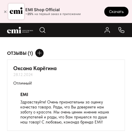
Ростов-на-Дону
EMI Shop Official
×
Скачать
8 (800) 550-86-95
−25%
на первый заказ в приложении
Каталог
Палитра
Результаты поиска:
ОТЗЫВЫ (1)
Акции
ДОБАВИТЬ ОТЗЫВ
Оплата и доставка
Оксана Карёгина
28.12.2024
Программа лояльности
Ваше имя
Отличный!
Реферальная программа
Товар
EMI
О нас
Здравствуйте! Очень признательны за оценку
качества товара. Рады, что Вы доверяете нам
Расскажите о впечатлениях
Контакты
заботу о красоте. Мы очень ценим мнение наших
покупателей и рады, что Вам пришелся по душе
наш товар! С любовью, команда бренда EMI!