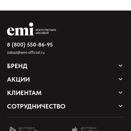
8 (800) 550-86-95
zakaz@emi-official.ru
БРЕНД
Оставить анонимно
Продукция
АКЦИИ
Палитра оттенков
Добавьте фото
Sale
КЛИЕНТАМ
Акции и промокоды
Оплата и доставка
Загрузить файл
СОТРУДНИЧЕСТВО
Программа лояльности
Наши контакты
Стать партнером EMI
Добавить отзыв
О нас
Школа EMI онлайн