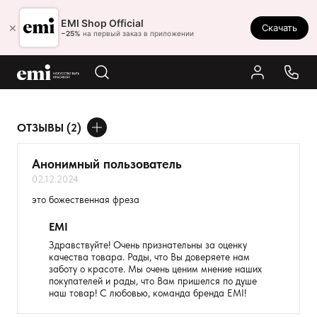
Ростов-на-Дону
EMI Shop Official
×
Скачать
8 (800) 550-86-95
−25%
на первый заказ в приложении
Каталог
Палитра
Результаты поиска:
ОТЗЫВЫ (2)
Акции
ДОБАВИТЬ ОТЗЫВ
Оплата и доставка
Анонимный пользователь
02.12.2024
Программа лояльности
Ваше имя
это божественная фреза
Реферальная программа
Товар
EMI
О нас
Здравствуйте! Очень признательны за оценку
качества товара. Рады, что Вы доверяете нам
Расскажите о впечатлениях
Контакты
заботу о красоте. Мы очень ценим мнение наших
покупателей и рады, что Вам пришелся по душе
наш товар! С любовью, команда бренда EMI!