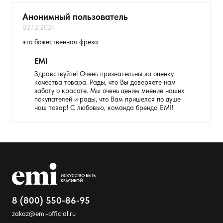
Анонимный пользователь
02.12.2024
это божественная фреза
EMI
Здравствуйте! Очень признательны за оценку
качества товара. Рады, что Вы доверяете нам
заботу о красоте. Мы очень ценим мнение наших
покупателей и рады, что Вам пришелся по душе
наш товар! С любовью, команда бренда EMI!
Оставить анонимно
Добавьте фото
Загрузить файл
8 (800) 550-86-95
Добавить отзыв
zakaz@emi-official.ru