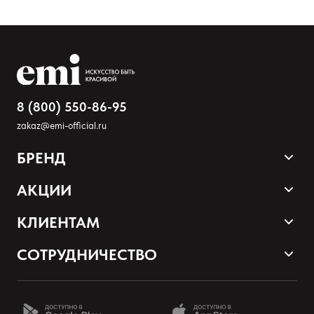
8 (800) 550-86-95
zakaz@emi-official.ru
БРЕНД
Оставить анонимно
Продукция
АКЦИИ
Палитра оттенков
Добавьте фото
Sale
КЛИЕНТАМ
Акции и промокоды
Оплата и доставка
Загрузить файл
СОТРУДНИЧЕСТВО
Программа лояльности
Наши контакты
Стать партнером EMI
Добавить отзыв
О нас
Школа EMI онлайн