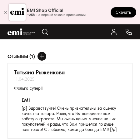
Ростов-на-Дону
EMI Shop Official
×
Скачать
8 (800) 550-86-95
−25%
на первый заказ в приложении
Каталог
Палитра
Результаты поиска:
ОТЗЫВЫ (1)
Акции
ДОБАВИТЬ ОТЗЫВ
Оплата и доставка
Татьяна Рыженкова
11.04.2025
Программа лояльности
Ваше имя
Фольга супер!!
Реферальная программа
Товар
EMI
О нас
[p] Здравствуйте! Очень признательны за оценку
качества товара. Рады, что Вы доверяете нам
Расскажите о впечатлениях
Контакты
заботу о красоте. Мы очень ценим мнение наших
покупателей и рады, что Вам пришелся по душе
наш товар! С любовью, команда бренда EMI! [/p]