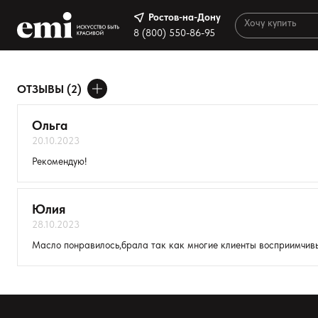
Ростов-на-Дону
Ростов-на-Дону
8 (800) 550-86-95
8 (800) 550-86-95
Каталог
ОТЗЫВЫ (2)
Результаты поиска:
ДОБАВИТЬ ОТЗЫВ
Палитра
Ольга
Акции
20.10.2023
Ваше имя
Оплата и доставка
Рекомендую!
Товар
Программа лояльности
Юлия
Реферальная программа
28.10.2023
Расскажите о впечатлениях
О нас
Масло понравилось,брала так как многие клиенты восприимчивы 
Контакты