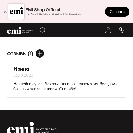
Ростов-на-Дону
EMI Shop Official
×
Скачать
8 (800) 550-86-95
−25%
на первый заказ в приложении
Каталог
Палитра
Результаты поиска:
ОТЗЫВЫ (1)
Акции
ДОБАВИТЬ ОТЗЫВ
Оплата и доставка
Ирина
05.10.2023
Программа лояльности
Ваше имя
Наклейки супер. Заказываю и пользуюсь этим брендом с
большим удовольствием. Спасибо!
Реферальная программа
Товар
О нас
Расскажите о впечатлениях
Контакты