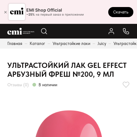
Ростов-на-Дону
EMI Shop Official
×
Скачать
8 (800) 550-86-95
−25%
на первый заказ в приложении
Каталог
Главная
Каталог
Ультрастойкие лаки
Juicy
Ультрастойк
Палитра
Результаты поиска:
Акции
УЛЬТРАСТОЙКИЙ ЛАК GEL EFFECT
Оплата и доставка
АРБУЗНЫЙ ФРЕШ №200, 9 МЛ
Программа лояльности
Отзывы (0)
В наличии
Реферальная программа
О нас
Контакты