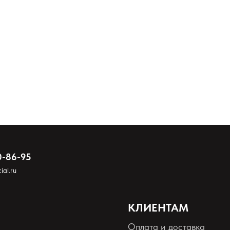
col/ Trimellitic Anhydride Copolymer, Acetyl Tributyl Citrate, Isopropyl Alco
Плати частями (Сбербанк)
Доставка до пункта выдачи
0-86-95
ial.ru
КЛИЕНТАМ
Оплата и доставка