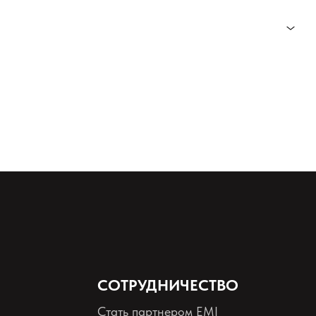
hol, Etocrylene, N-Butyl Alcohol, Hydroxyethyl Acrylate/IPDI/ PPG-15
СОТРУДНИЧЕСТВО
Стать партнером EMI