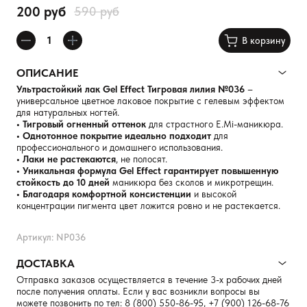
200 руб
590 руб
В корзину
ОПИСАНИЕ
Ультрастойкий лак Gel Effect Тигровая лилия №036
–
универсальное цветное лаковое покрытие с гелевым эффектом
для натуральных ногтей.
• Тигровый огненный оттенок
для страстного E.Mi-маникюра.
• Однотонное покрытие идеально подходит
для
профессионального и домашнего использования.
• Лаки не растекаются
, не полосят.
• Уникальная формула Gel Effect гарантирует повышенную
стойкость до 10 дней
маникюра без сколов и микротрещин.
• Благодаря комфортной консистенции
и высокой
концентрации пигмента цвет ложится ровно и не растекается.
Артикул: NP036
ДОСТАВКА
Отправка заказов осуществляется в течение 3-х рабочих дней
после получения оплаты. Если у вас возникли вопросы вы
можете позвонить по тел:
8 (800) 550-86-95
,
+7 (900) 126-68-76