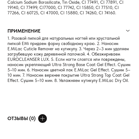
Calcium Sodium Borosilicate, Tin Oxide, CI 77491, CI 77891, CI
19140, CI 77499, CI77000, CI 77742, CI 15850, CI 77510, CI
77266, CI 60725, CI 47000, CI 15880, CI 74260, CI 74160.
ПРИМЕНЕНИЕ
1. Розовой пилкой для натуральных ногтей или хруcтальной
пилкой EMi придаем форму свободному краю. 2. Наносим
E.MiLaс Cuticle Remover на кутикулу. 3. Через 2–3 мин удаляем
загрубевшую кожу деревянной палочкой. 4. Обезжириваем
EUROCLEANSER LUX. 5. Если ногти слоятся или повреждены,
наносим укрепляющий Ultra Strong Base Coat Gel Effect. Сушим
5–10 мин. 6. Наносим цветной лак E.MiLac Gel Effect. Сушим 5–
10 мин. 7. Наносим верхнее покрытие Ultra Strong Top Coat Gel
Effect. Сушим 5–10 мин. 8. Увлажняем кутикулу E.MiLaс Dry Oil.
ОТЗЫВЫ (0)
ДОБАВИТЬ ОТЗЫВ