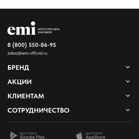
Ваше имя
Товар
Расскажите о впечатлениях
8 (800) 550-86-95
zakaz@emi-official.ru
БРЕНД
Продукция
АКЦИИ
Палитра оттенков
Sale
КЛИЕНТАМ
Акции и промокоды
Оплата и доставка
СОТРУДНИЧЕСТВО
Программа лояльности
Наши контакты
Стать партнером EMI
О нас
Школа EMI онлайн
Оставить анонимно
Возврат товаров