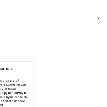
ватель
няется в этой
тчик движения для
лампа сама
ке руки в лампу и
ии руки из лампы.
-за этого дороже,
на.