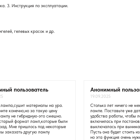
ка. 3. Инструкция по эксплуатации.
гелей, гелевых красок и др.
мный пользователь
Анонимный пользо
25
19.09.2025
лампа,сушит материалы на ура.
Столько лет ничего не ме
ните конечно,но за такую цену
лампе. Поставьте уже да
лампу не гибридную-это смешно.
удобства работы, чтобы 
старый формат ламп,которые были
включилась при постанов
азад. Мне пришлось под некоторые
выключалась при выниман
ы заказать другую лампу
Пусть она будет стоить из
но эта функция очень нуж