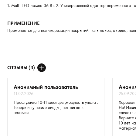
1. Multi LED-лампа 36 Вт. 2. Универсальный адаптер переменного то
ПРИМЕНЕНИЕ
Применяется для полимеризации покрытий: гель-лаков, акрила, поли
ОТЗЫВЫ (3)
ДОБАВИТЬ ОТЗЫВ
Анонимный пользователь
Анони
11.02.2026
25.09.20
Ваше имя
Прослужила 10-11 месяцев ,мощность упала .
Хорошая 
Теперь ищу новые диоды , нет нигде в
Но! Изви
Товар
наличии
сделать 
Верните 
10 лет н
Расскажите о впечатлениях
материал