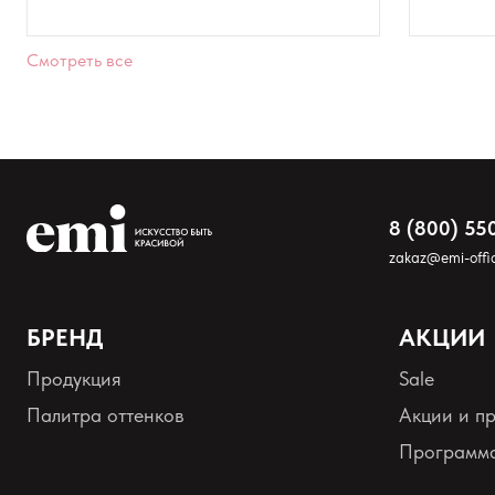
Смотреть все
8 (800) 55
zakaz@emi-offic
Оставить анонимно
БРЕНД
АКЦИИ
Продукция
Sale
Добавьте фото
Палитра оттенков
Акции и п
Загрузить файл
Программа
Добавить отзыв