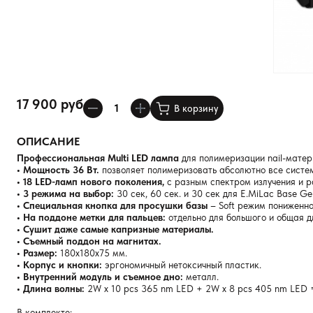
17 900 руб
В корзину
ОПИСАНИЕ
Профессиональная Multi LED лампа
для полимеризации nail-матер
• Мощность 36 Вт.
позволяет полимеризовать абсолютно все систе
• 18 LED-ламп нового поколения,
с разным спектром излучения и р
• 3 режима на выбор:
30 сек, 60 сек. и 30 сек для E.MiLac Base Gel
• Специальная кнопка для просушки базы
– Soft режим пониженно
• На поддоне метки для пальцев:
отдельно для большого и общая д
• Сушит даже самые капризные материалы.
• Съемный поддон на магнитах.
• Размер:
180x180x75 мм.
• Корпус и кнопки:
эргономичный нетоксичный пластик.
• Внутренний модуль и съемное дно:
металл.
•
Длина волны:
2W x 10 pcs 365 nm LED + 2W x 8 pcs 405 nm LED
В комплекте: