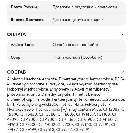
Почта России
Доставка в отделение и почтоматы
Яндекс.Доставка
Доставка до пункта выдачи
ОПЛАТА
Альфа-Банк
Онлайн-оплата на сайте
Сбер
Плати частями (Сбербанк)
СОСТАВ
Aliphatic Urethane Acrylate, Dipentaerythritol hexaacrylate, PEG-
4 Trimethylolpropane Triacrylate, 2-Hydroxyethyl Methacrylate,
Isobornyl Methacrylate, Ethylphenyl(2,4,6-trimethylbenzoyl)
phosphinate, Silica Dimethyl Silylate, Trimethylbenzoyl
diphenylphosphine oxide, Pentaerythrityl tetramercaptopropionate,
BHT, Polyethylene glycol200dimethacrylate, Polyacrylate, P-
Hydroxyanisole, Hydroquinone [+/- may contain Mica, CI 12085, CI
15800, CI 15850, CI 15880, CI 16035, CI 19140, CI 21108, CI
42090, CI 47000, CI 47005, CI 73360, CI 73900, CI 74160, CI
74260, CI 77000, CI 77002, CI 77007, CI 77163, CI 77491, CI
77492, CI 77499, CI 77510, CI 77742, CI 77891]