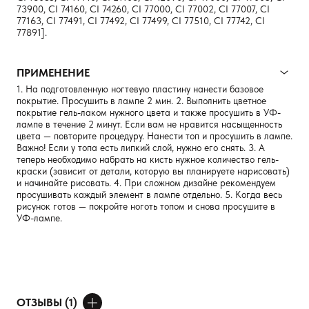
73900, CI 74160, CI 74260, CI 77000, CI 77002, CI 77007, CI
77163, CI 77491, CI 77492, CI 77499, CI 77510, CI 77742, CI
77891].
ПРИМЕНЕНИЕ
1. На подготовленную ногтевую пластину нанести базовое
покрытие. Просушить в лампе 2 мин. 2. Выполнить цветное
покрытие гель-лаком нужного цвета и также просушить в УФ-
лампе в течение 2 минут. Если вам не нравится насыщенность
цвета — повторите процедуру. Нанести топ и просушить в лампе.
Важно! Если у топа есть липкий слой, нужно его снять. 3. А
теперь необходимо набрать на кисть нужное количество гель-
краски (зависит от детали, которую вы планируете нарисовать)
и начинайте рисовать. 4. При сложном дизайне рекомендуем
просушивать каждый элемент в лампе отдельно. 5. Когда весь
рисунок готов — покройте ноготь топом и снова просушите в
УФ-лампе.
ОТЗЫВЫ (1)