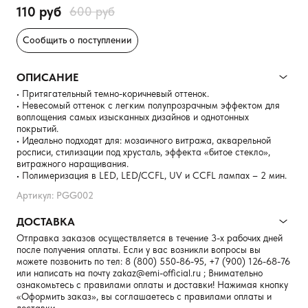
110 руб
600 руб
Сообщить о поступлении
ОПИСАНИЕ
• Притягательный темно-коричневый оттенок.
• Невесомый оттенок с легким полупрозрачным эффектом для
воплощения самых изысканных дизайнов и однотонных
покрытий.
• Идеально подходят для: мозаичного витража, акварельной
росписи, стилизации под хрусталь, эффекта «битое стекло»,
витражного наращивания.
• Полимеризация в LED, LED/CCFL, UV и CCFL лампах – 2 мин.
Артикул: PGG002
ДОСТАВКА
Отправка заказов осуществляется в течение 3-х рабочих дней
после получения оплаты. Если у вас возникли вопросы вы
можете позвонить по тел:
8 (800) 550-86-95
,
+7 (900) 126-68-76
или написать на почту
zakaz@emi-official.ru
; Внимательно
ознакомьтесь с правилами оплаты и доставки! Нажимая кнопку
«Оформить заказ», вы соглашаетесь с правилами оплаты и
доставки.