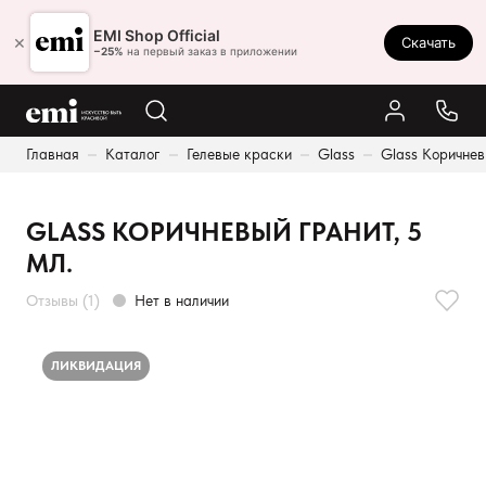
Ростов-на-Дону
EMI Shop Official
×
Скачать
8 (800) 550-86-95
−25%
на первый заказ в приложении
Каталог
Главная
Каталог
Гелевые краски
Glass
Glass Коричнев
Палитра
Результаты поиска:
Акции
GLASS КОРИЧНЕВЫЙ ГРАНИТ, 5
Оплата и доставка
МЛ.
Программа лояльности
Отзывы (1)
Нет в наличии
Реферальная программа
О нас
ЛИКВИДАЦИЯ
Контакты