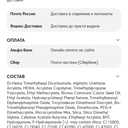
Почта России
Доставка в отделение и почтоматы
Яндекс.Доставка
Доставка до пункта выдачи
ОПЛАТА
Альфа-Банк
Онлайн-оплата на сайте
Сбер
Плати частями (Сбербанк)
СОСТАВ
Di-Hema Trimethylhexyl Dicarbamate, Aliphatic Urethane
Acrylate, HEMA, Acrylates Copolymer, Trimethylolpropane
Triacrylate, Ethyl Methacrylate, Ricinus Communis Castor Seed Oil,
Ethyl Acetate, Hydroxycyclohexyl Phenyl Ketone, Trimethylbenzoyl
Diphenylphosphine Oxide, Tricyclodecan Dimethanol Diacrylat, Bis-
Trimethylbenzoyl Phenylphosphine Oxide, Dimethicone, PEG-4
Dimethacrylate, Microcrystalline Wax, Silica, Silica Dimethyl
Silylate, Cellulose Acetate Butyrate, Ethylhexyl Acrylate, BHT,
Hydroquinone, P-Hydroxyanisole [+/- may contain Mica, CI 15800,
CI 16035, CI 19140, CI 21108, CI 42090, CI 47000, CI 47005, CI