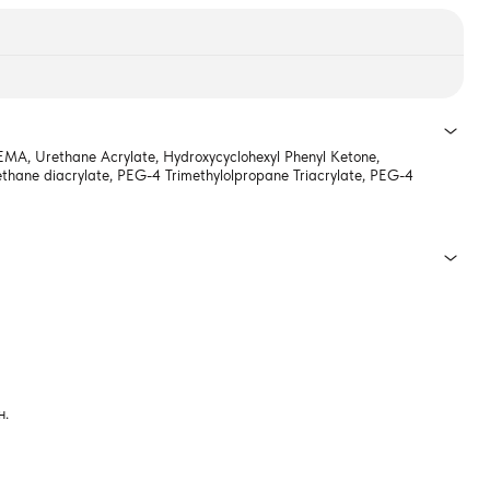
 HEMA, Urethane Acrylate, Hydroxycyclohexyl Phenyl Ketone,
rethane diacrylate, PEG-4 Trimethylolpropane Triacrylate, PEG-4
н.