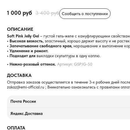
1 000 руб
3 400 руб
Сообщить о поступлении
ОПИСАНИЕ
Soft Pink Jelly Gel
– густой гель-желе с камуфлирующими свойствам
• Высокая вязкость,
эластичный, хорошо держит высоту и не растек
• Запечатывание свободного края,
наращивание и выполнение кор
• Удлинение и ремонт.
• Подходит для
выкладки скульптуры в одну каплю.
• Нежно-розовый оттенок.
Артикул: GSPJG-50
ДОСТАВКА
Отправка заказов осуществляется в течение 3-х рабочих дней после
zakaz@emi-official.ru
; Внимательно ознакомьтесь с правилами опла
Почта России
Яндекс.Доставка
ОПЛАТА