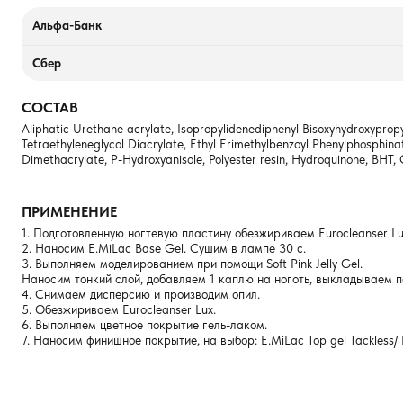
Альфа-Банк
Сбер
СОСТАВ
Aliphatic Urethane acrylate, Isopropylidenediphenyl Bisoxyhydroxypropy
Tetraethyleneglycol Diacrylate, Еthyl Еrimethylbenzoyl Рhenylphosphina
Dimethacrylate, P-Hydroxyanisole, Polyester resin, Hydroquinone, BHT,
ПРИМЕНЕНИЕ
1. Подготовленную ногтевую пластину обезжириваем Eurocleanser Lux
2. Наносим E.MiLac Base Gel. Сушим в лампе 30 с.
3. Выполняем моделированием при помощи Soft Pink Jelly Gel.
Наносим тонкий слой, добавляем 1 каплю на ноготь, выкладываем п
4. Снимаем дисперсию и производим опил.
5. Обезжириваем Eurocleanser Lux.
6. Выполняем цветное покрытие гель-лаком.
7. Наносим финишное покрытие, на выбор: E.MiLac Top gel Tackless/ 