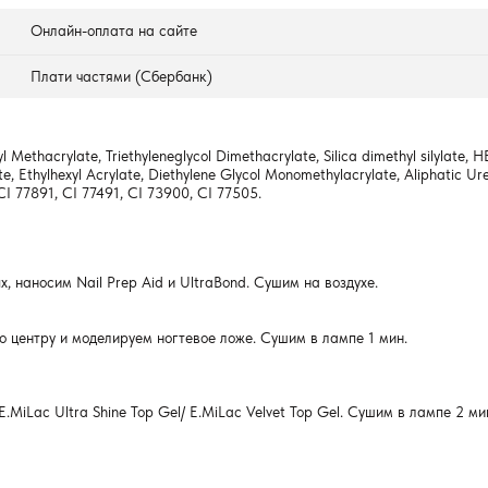
Онлайн-оплата на сайте
Плати частями (Сбербанк)
l Methacrylate, Triethyleneglycol Dimethacrylate, Silica dimethyl silylate,
te, Ethylhexyl Аcrylate, Diethylene Glycol Monomethylacrylate, Aliphatic U
 CI 77891, CI 77491, CI 73900, CI 77505.
, наносим Nail Prep Aid и UltraBond. Сушим на воздухе.
о центру и моделируем ногтевое ложе. Сушим в лампе 1 мин.
E.MiLac Ultra Shine Top Gel/ E.MiLac Velvet Top Gel. Сушим в лампе 2 ми