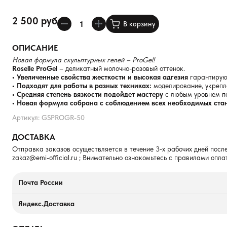
2 500 руб
В корзину
ОПИСАНИЕ
Новая формула скульптурных гелей – ProGel!
Roselle ProGel
– деликатный молочно-розовый оттенок.
• Увеличенные свойства жесткости и высокая адгезия
гарантируют
• Подходят для работы в разных техниках:
моделирование, укрепле
• Средняя степень вязкости подойдет мастеру
с любым уровнем по
• Новая формула собрана с соблюдением всех необходимых ста
Артикул: GSPROGR-50
ДОСТАВКА
Отправка заказов осуществляется в течение 3-х рабочих дней после
zakaz@emi-official.ru
; Внимательно ознакомьтесь с правилами опла
Почта России
Яндекс.Доставка