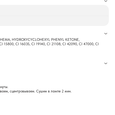
 HEMA, HYDROXYCYCLOHEXYL PHENYL KETONE,
0, CI 16035, CI 19140, CI 21108, CI 42090, CI 47000, CI
нуты.
чиваем, сцентровываем. Сушим в лампе 2 мин.