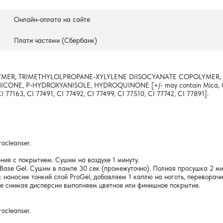
Онлайн-оплата на сайте
Плати частями (Сбербанк)
MER, TRIMETHYLOLPROPANE-XYLYLENE DIISOCYANATE COPOLYMER,
E, P-HYDROXYANISOLE, HYDROQUINONE [+/- may contain Mica, CI 1580
I 77163, CI 77491, CI 77492, CI 77499, CI 77510, CI 77742, CI 77891].
ocleanser.
ния с покрытием. Сушим на воздухе 1 минуту.
 Base Gel. Сушим в лампе 30 сек (промежуточно). Полная просушка 2 ми
: наносим тонкий слой ProGel, добавляем 1 каплю на ноготь, перевора
 не снимая дисперсии выполняем цветное или финишное покрытие.
ocleanser.