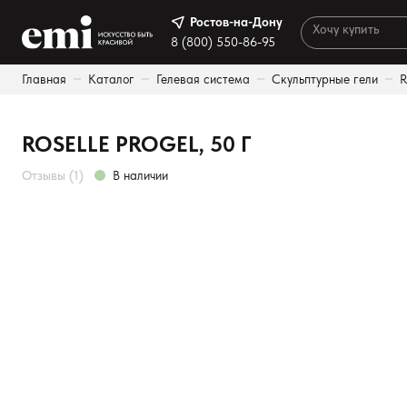
Ростов-на-Дону
Ростов-на-Дону
8 (800) 550-86-95
8 (800) 550-86-95
Главная
Каталог
Гелевая система
Скульптурные гели
R
Каталог
Результаты поиска:
Палитра
ROSELLE PROGEL, 50 Г
Акции
Отзывы (1)
В наличии
Оплата и доставка
Программа лояльности
Реферальная программа
О нас
Контакты