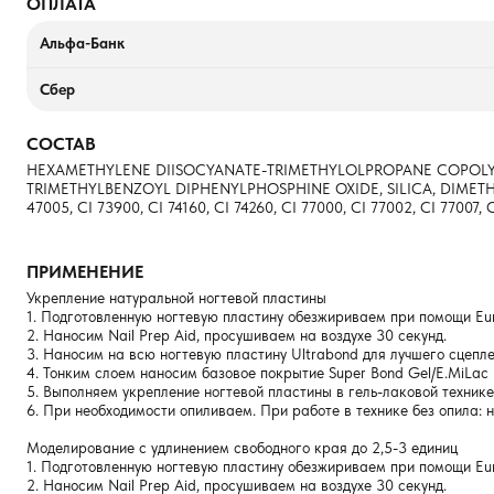
ОПЛАТА
Альфа-Банк
Сбер
СОСТАВ
HEXAMETHYLENE DIISOCYANATE-TRIMETHYLOLPROPANE COPOLY
TRIMETHYLBENZOYL DIPHENYLPHOSPHINE OXIDE, SILICA, DIMETHICON
47005, CI 73900, CI 74160, CI 74260, CI 77000, CI 77002, CI 77007, C
ПРИМЕНЕНИЕ
Укрепление натуральной ногтевой пластины
1. Подготовленную ногтевую пластину обезжириваем при помощи Eur
2. Наносим Nail Prep Aid, просушиваем на воздухе 30 секунд.
3. Наносим на всю ногтевую пластину Ultrabond для лучшего сцепле
4. Тонким слоем наносим базовое покрытие Super Bond Gel/E.MiLac
5. Выполняем укрепление ногтевой пластины в гель-лаковой технике
6. При необходимости опиливаем. При работе в технике без опила:
Моделирование с удлинением свободного края до 2,5-3 единиц
1. Подготовленную ногтевую пластину обезжириваем при помощи Eur
2. Наносим Nail Prep Aid, просушиваем на воздухе 30 секунд.