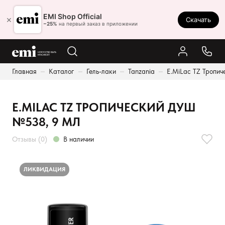
Ростов-на-Дону
EMI Shop Official
×
Скачать
8 (800) 550-86-95
−25%
на первый заказ в приложении
Каталог
Главная
Каталог
Гель-лаки
Tanzania
E.MiLac TZ Тропи
Палитра
Результаты поиска:
Акции
E.MILAC TZ ТРОПИЧЕСКИЙ ДУШ
Оплата и доставка
№538, 9 МЛ
Программа лояльности
Отзывы (0)
В наличии
Реферальная программа
О нас
ЛИКВИДАЦИЯ
Контакты