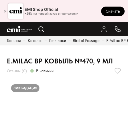
Ростов-на-Дону
EMI Shop Official
×
Скачать
8 (800) 550-86-95
−25%
на первый заказ в приложении
Каталог
Главная
Каталог
Гель-лаки
Bird of Passage
E.MiLac BP
Палитра
Результаты поиска:
Акции
E.MILAC BP КОВЫЛЬ №470, 9 МЛ
Оплата и доставка
Отзывы (0)
В наличии
Программа лояльности
Реферальная программа
ЛИКВИДАЦИЯ
О нас
Контакты