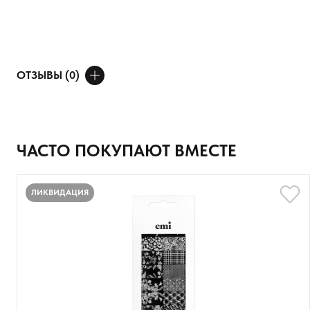
ОТЗЫВЫ (0)
ДОБАВИТЬ ОТЗЫВ
Ваше имя
ЧАСТО ПОКУПАЮТ ВМЕСТЕ
Товар
ЛИКВИДАЦИЯ
Расскажите о впечатлениях