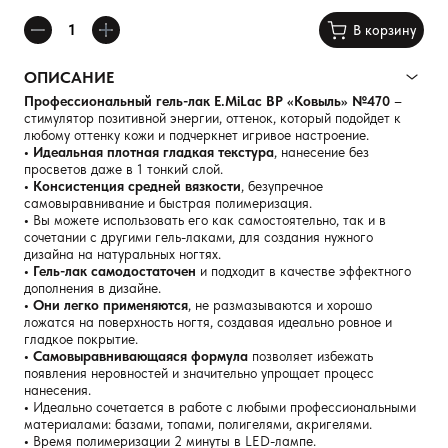
В корзину
ОПИСАНИЕ
Профессиональный гель-лак E.MiLac BP «Ковыль» №470
–
стимулятор позитивной энергии, оттенок, который подойдет к
любому оттенку кожи и подчеркнет игривое настроение.
• Идеальная плотная гладкая текстура
, нанесение без
просветов даже в 1 тонкий слой.
• Консистенция средней вязкости
, безупречное
самовыравнивание и быстрая полимеризация.
•
Вы можете использовать его как самостоятельно, так и в
сочетании с другими гель-лаками, для создания нужного
дизайна на натуральных ногтях.
• Гель-лак самодостаточен
и подходит в качестве эффектного
дополнения в дизайне.
• Они легко применяются
, не размазываются и хорошо
ложатся на поверхность ногтя, создавая идеально ровное и
гладкое покрытие.
• Самовыравнивающаяся формула
позволяет избежать
появления неровностей и значительно упрощает процесс
нанесения.
•
Идеально сочетается в работе с любыми профессиональными
материалами: базами, топами, полигелями, акригелями.
•
Время полимеризации 2 минуты в LED-лампе.