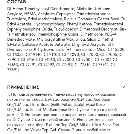
СОСТАВ
Di-Hema Trimethylhexyl Dicarbamate, Aliphatic Urethane
Acrylate, HEMA, Acrylates Copolymer, Trimethylolpropane
Triacrylate, Ethyl Methacrylate, Ricinus Communis Castor Seed Oil,
Ethyl Acetate, Hydroxycyclohexyl Phenyl Ketone, Trimethylbenzoyl
Diphenylphosphine Oxide, Tricyclodecan Dimethanol Diacrylat, Bis-
Trimethylbenzoyl Phenylphosphine Oxide, Dimethicone, PEG-4
Dimethacrylate, Microcrystalline Wax, Silica, Silica Dimethyl
Silylate, Cellulose Acetate Butyrate, Ethylhexyl Acrylate, BHT,
Hydroquinone, P-Hydroxyanisole [+/- may contain Mica, CI 15800,
CI 16035, CI 19140, CI 21108, CI 42090, CI 47000, CI 47005, CI
73900, CI 74160, CI 74260, CI 77000, CI 77002, CI 77007, CI
77163, CI 77491, CI 77492, CI 77499, CI 77510, CI 77742, CI
77891].
ПРИМЕНЕНИЕ
1. На подготовленную ногтевую пластину наносим базовое
покрытие на выбор: E.MiLac Base Gel/E.MiLac Ace Base
Gel/E.MiLac Hard Base Gel/E.MiLac Sculpt-Maxi Base
Gel/E.MiLac Sculpt-Medium Base Gel. Сушим 2 мин в любой
лампе. 2. Наносим цветное покрытие, не снимая дисперсионный
слой. Сушим 2 мин в любой лампе. 3. Наносим финишное
покрытие, на выбор: E.MiLac Top Gel/E.MiLac Ultra Shine Top
Gel/E.MiLac Velvet Top Gel. Сушим 2 мин в любой лампе.