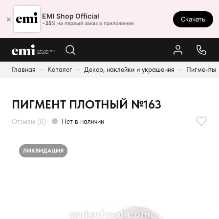
Ростов-на-Дону
EMI Shop Official
×
Скачать
8 (800) 550-86-95
−25%
на первый заказ в приложении
Каталог
Главная
Каталог
Декор, наклейки и украшения
Пигменты
Палитра
Результаты поиска:
Акции
ПИГМЕНТ ПЛОТНЫЙ №163
Оплата и доставка
Отзывы (0)
Нет в наличии
Программа лояльности
Реферальная программа
ЛИКВИДАЦИЯ
О нас
Контакты