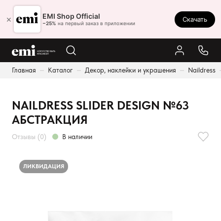
Ростов-на-Дону
EMI Shop Official
×
Скачать
8 (800) 550-86-95
−25%
на первый заказ в приложении
Каталог
Главная
Каталог
Декор, наклейки и украшения
Naildress
Палитра
Результаты поиска:
Акции
NAILDRESS SLIDER DESIGN №63
Оплата и доставка
АБСТРАКЦИЯ
Программа лояльности
Отзывы (0)
В наличии
Реферальная программа
О нас
ЛИКВИДАЦИЯ
Контакты