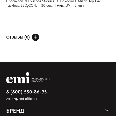
Charmicon 3D Silicone Stickers. 3. Наносим E.MiLac Top Gel
Tackless. LED/CCFL – 30 сек.–1 мин., UV – 2 мин.
ОТЗЫВЫ (0)
ДОБАВИТЬ ОТЗЫВ
Ваше имя
Товар
Расскажите о впечатлениях
8 (800) 550-86-95
zakaz@emi-official.ru
БРЕНД