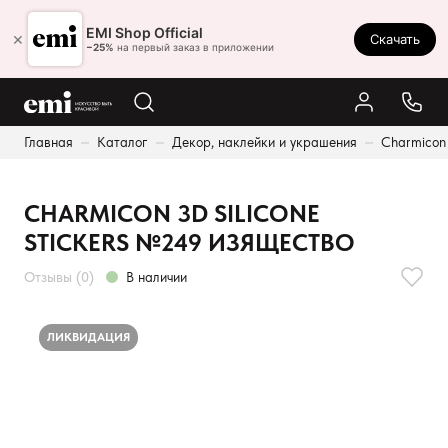
Ростов-на-Дону
EMI Shop Official
×
Скачать
8 (800) 550-86-95
−25%
на первый заказ в приложении
Каталог
Главная
Каталог
Декор, наклейки и украшения
Charmicon
Палитра
Результаты поиска:
Акции
CHARMICON 3D SILICONE
Оплата и доставка
STICKERS №249 ИЗЯЩЕСТВО
Программа лояльности
Отзывы (0)
В наличии
Реферальная программа
О нас
ЛИКВИДАЦИЯ
Контакты