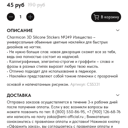
45 руб
190 руб
В корзину
ОПИСАНИЕ
Charmicon 3D Silicone Stickers №249 Изящество –
универсальные объемные цветные наклейки для быстрых
дизайнов на ногтях.
• Не нужно больше слов: новая декорация скажет все за тебя,
ведь она полностью состоит из надписей.
• Каллиграфичные, элегантно-строгие и граффити – слова и
фразы в разных стилях выразят любую твою мысль.
• Отлично подходят для использования в педикюре.
• Наклейки представляют собой тонкие пленочки с прозрачной
основой и напечатанным рисунком.
Артикул: CSS331
ДОСТАВКА
Отправка заказов осуществляется в течение 3-х рабочих дней
после получения оплаты. Если у вас возникли вопросы вы
можете позвонить по тел:
8 (800) 550-86-95
,
+7 (900) 126-68-76
или написать на почту
zakaz@emi-official.ru
; Внимательно
ознакомьтесь с правилами оплаты и доставки! Нажимая кнопку
«Оформить заказ», вы соглашаетесь с правилами оплаты и