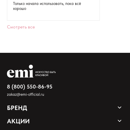
Только начала использовать, пока всё
хорошо
Товар
Расскажите о впечатлениях
Смотреть все
8 (800) 550-86-95
zakaz@emi-official.ru
БРЕНД
Оставить анонимно
Продукция
АКЦИИ
Палитра оттенков