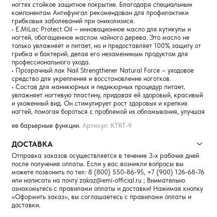
ногтях стойкое защитное покрытие. Благодаря специальным
компонентам Антифунгал рекомендован для профилактики
грибковых заболеваний при онихолизисе.
• E.MiLac Protect Oil – инновационное масло для кутикулы и
ногтей, обогащенное маслом чайного дерева. Это масло не
только увлажняет и питает, но и предоставляет 100% защиту от
грибка и бактерий, делая его незаменимым продуктом для
профессионального ухода.
• Прозрачный лак Nail Strengthener Natural Force – уходовое
средство для укрепления и восстановление ноготков.
• Состав для маникюрных и педикюрных процедур питает,
увлажняет ногтевую пластину, придавая ей здоровый, красивый
и ухоженный вид. Он стимулирует рост здоровых и крепких
ногтей, помогая бороться с проблемой их обламывания, улучшая
ее барьерные функции.
Артикул: KTRT-9
ДОСТАВКА
Отправка заказов осуществляется в течение 3-х рабочих дней
после получения оплаты. Если у вас возникли вопросы вы
можете позвонить по тел:
8 (800) 550-86-95
,
+7 (900) 126-68-76
или написать на почту
zakaz@emi-official.ru
; Внимательно
ознакомьтесь с правилами оплаты и доставки! Нажимая кнопку
«Оформить заказ», вы соглашаетесь с правилами оплаты и
доставки.