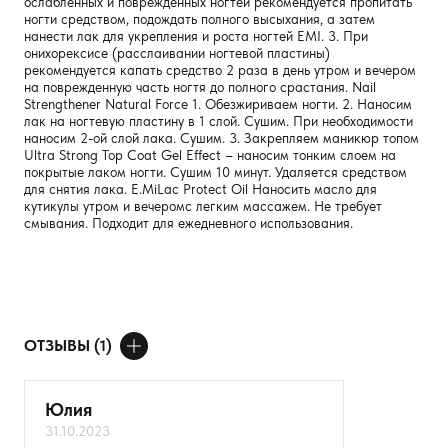
ослабленных и поврежденных ногтей рекомендуется пропитать
ногти средством, подождать полного высыхания, а затем
нанести лак для укрепления и роста ногтей EMI. 3. При
онихорексисе (расслаивании ногтевой пластины)
рекомендуется капать средство 2 раза в день утром и вечером
на поврежденную часть ногтя до полного срастания. Nail
Strengthener Natural Force 1. Обезжириваем ногти. 2. Наносим
лак на ногтевую пластину в 1 слой. Сушим. При необходимости
наносим 2-ой слой лака. Сушим. 3. Закрепляем маникюр топом
Ultra Strong Top Coat Gel Effect – наносим тонким слоем на
покрытые лаком ногти. Сушим 10 минут. Удаляется средством
для снятия лака. E.MiLac Protect Oil Наносить масло для
кутикулы утром и вечеромс легким массажем. Не требует
смывания. Подходит для ежедневного использования.
ОТЗЫВЫ (1)
ДОБАВИТЬ ОТЗЫВ
Юлия
31.10.2023
Ваше имя