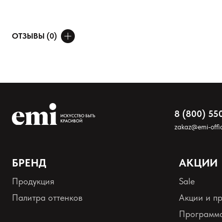
Сушим 2 мин в любой лампе.
2. Наносим цветное покрытие, не снимая дисперсионный слой. Суши
3. Наносим финишное покрытие, на выбор: E.MiLac Top Gel/E.MiLac U
ОТЗЫВЫ (0)
ДОБАВИТЬ ОТЗЫВ
Ваше имя
Товар
8 (800) 55
zakaz@emi-offic
Расскажите о впечатлениях
БРЕНД
АКЦИИ
Продукция
Sale
Палитра оттенков
Акции и п
Программа