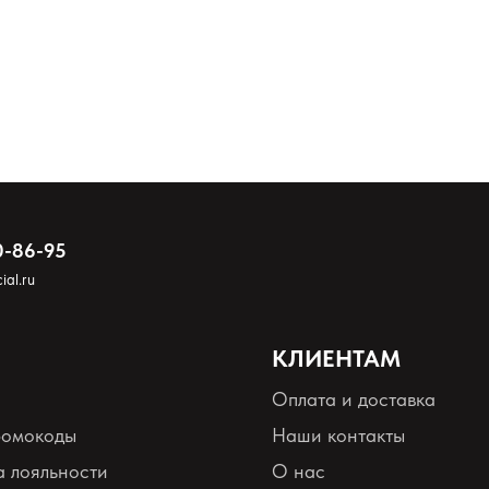
м 2 мин в любой лампе.
ltra Shine Top Gel/E.MiLac Velvet Top Gel. Сушим 2 мин в любой лампе.
0-86-95
ial.ru
КЛИЕНТАМ
Оплата и доставка
ромокоды
Наши контакты
 лояльности
О нас