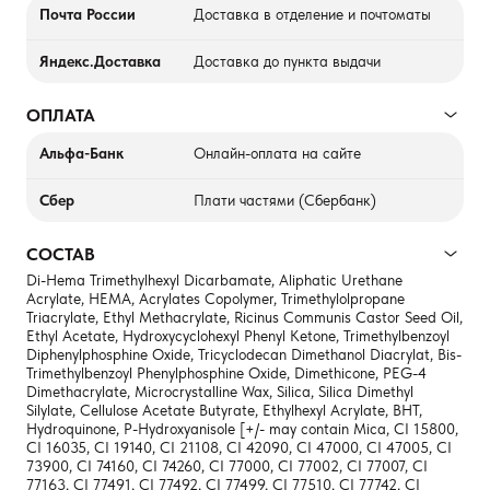
Почта России
Доставка в отделение и почтоматы
Яндекс.Доставка
Доставка до пункта выдачи
ОПЛАТА
Альфа-Банк
Онлайн-оплата на сайте
Сбер
Плати частями (Сбербанк)
СОСТАВ
Di-Hema Trimethylhexyl Dicarbamate, Aliphatic Urethane
Acrylate, HEMA, Acrylates Copolymer, Trimethylolpropane
Triacrylate, Ethyl Methacrylate, Ricinus Communis Castor Seed Oil,
Ethyl Acetate, Hydroxycyclohexyl Phenyl Ketone, Trimethylbenzoyl
Diphenylphosphine Oxide, Tricyclodecan Dimethanol Diacrylat, Bis-
Trimethylbenzoyl Phenylphosphine Oxide, Dimethicone, PEG-4
Dimethacrylate, Microcrystalline Wax, Silica, Silica Dimethyl
Silylate, Cellulose Acetate Butyrate, Ethylhexyl Acrylate, BHT,
Hydroquinone, P-Hydroxyanisole [+/- may contain Mica, CI 15800,
CI 16035, CI 19140, CI 21108, CI 42090, CI 47000, CI 47005, CI
73900, CI 74160, CI 74260, CI 77000, CI 77002, CI 77007, CI
77163, CI 77491, CI 77492, CI 77499, CI 77510, CI 77742, CI