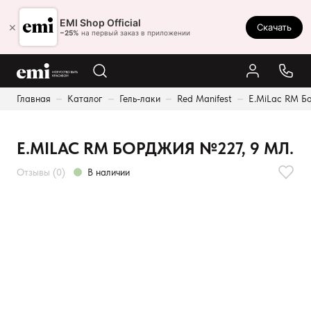
Ростов-на-Дону
EMI Shop Official
×
Скачать
8 (800) 550-86-95
−25%
на первый заказ в приложении
Каталог
Главная
Каталог
Гель-лаки
Red Manifest
E.MiLac RM Бо
Палитра
Результаты поиска:
Акции
E.MILAC RM БОРДЖИЯ №227, 9 МЛ.
Оплата и доставка
Отзывы (0)
В наличии
Программа лояльности
Реферальная программа
О нас
Контакты