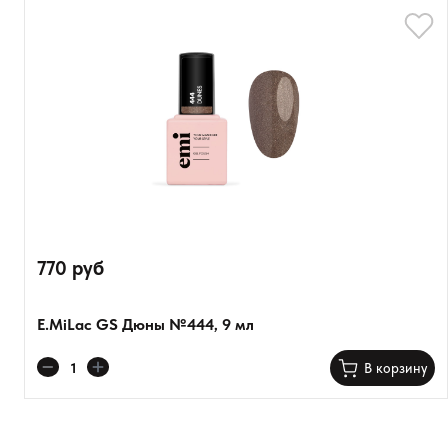
Расскажите о впечатлениях
770 руб
E.MiLac GS Дюны №444, 9 мл
Оставить анонимно
В корзину
Добавьте фото