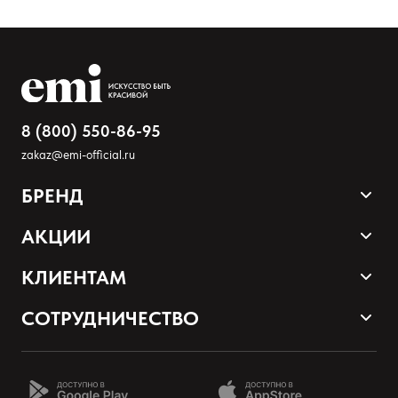
Загрузить файл
Добавить отзыв
8 (800) 550-86-95
zakaz@emi-official.ru
БРЕНД
Продукция
АКЦИИ
Палитра оттенков
Sale
КЛИЕНТАМ
Акции и промокоды
Оплата и доставка
СОТРУДНИЧЕСТВО
Программа лояльности
Наши контакты
Стать партнером EMI
О нас
Школа EMI онлайн