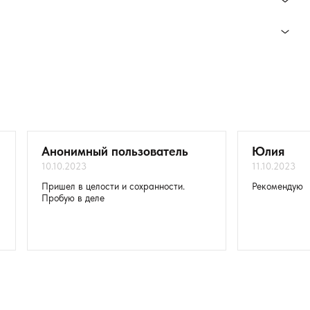
Fruit Extrac, Triticum Vulgare Seed Extract , Salvia officinalis
ия.
ем нанести лак для укрепления и роста ногтей EMI.
сть ногтя до полного срастания.
Анонимный пользователь
Юлия
10.10.2023
11.10.2023
Пришел в целости и сохранности.
Рекомендую
Пробую в деле