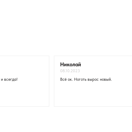
 Panthenol, Hydrolysed keratine, Tocopheryl acetate, Citrus Aurantium Amara 
Плати частями (Сбербанк)
Доставка до пункта выдачи
подногтевые карманы 2 раза в день утром и вечером до полного срастан
уется пропитать ногти средством, подождать полного высыхания, а зат
тся капать средство 2 раза в день утром и вечером на поврежденную ча
Николай
08.10.2023
 и всегда!
Всё ок. Ноготь вырос новый.