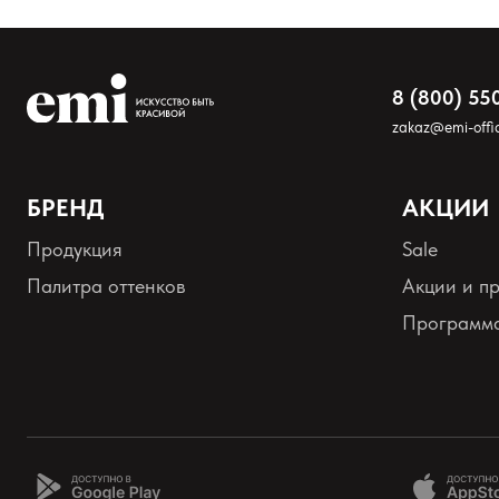
8 (800) 55
zakaz@emi-offic
БРЕНД
АКЦИИ
Оставить анонимно
Продукция
Sale
Палитра оттенков
Акции и п
Добавьте фото
Программа
Загрузить файл
Добавить отзыв