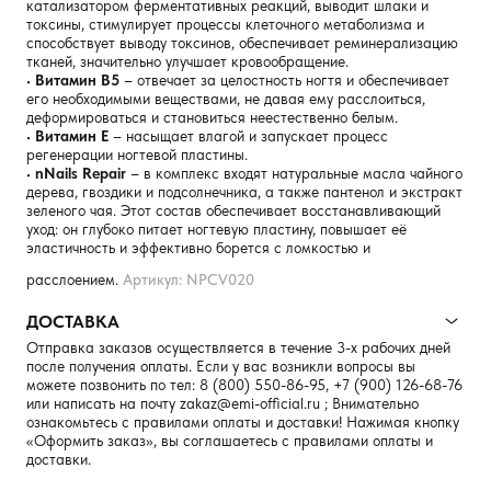
катализатором ферментативных реакций, выводит шлаки и
токсины, стимулирует процессы клеточного метаболизма и
способствует выводу токсинов, обеспечивает реминерализацию
тканей, значительно улучшает кровообращение.
•
Витамин В5
– отвечает за целостность ногтя и обеспечивает
его необходимыми веществами, не давая ему расслоиться,
деформироваться и становиться неестественно белым.
•
Витамин Е
– насыщает влагой и запускает процесс
регенерации ногтевой пластины.
•
nNails Repair
– в комплекс входят натуральные масла чайного
дерева, гвоздики и подсолнечника, а также пантенол и экстракт
зеленого чая. Этот состав обеспечивает восстанавливающий
уход: он глубоко питает ногтевую пластину, повышает её
эластичность и эффективно борется с ломкостью и
расслоением.
Артикул: NPCV020
ДОСТАВКА
Отправка заказов осуществляется в течение 3-х рабочих дней
после получения оплаты. Если у вас возникли вопросы вы
можете позвонить по тел:
8 (800) 550-86-95
,
+7 (900) 126-68-76
или написать на почту
zakaz@emi-official.ru
; Внимательно
ознакомьтесь с правилами оплаты и доставки! Нажимая кнопку
«Оформить заказ», вы соглашаетесь с правилами оплаты и
доставки.