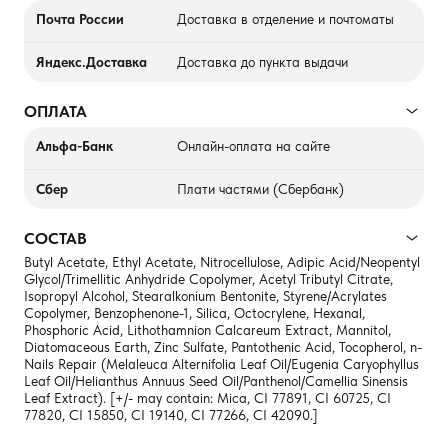
Почта России
Доставка в отделение и почтоматы
Яндекс.Доставка
Доставка до пункта выдачи
ОПЛАТА
Альфа-Банк
Онлайн-оплата на сайте
Сбер
Плати частями (Сбербанк)
СОСТАВ
Butyl Acetate, Ethyl Acetate, Nitrocellulose, Adipic Acid/Neopentyl
Glycol/Trimellitic Anhydride Copolymer, Acetyl Tributyl Citrate,
Isopropyl Alcohol, Stearalkonium Bentonite, Styrene/Acrylates
Copolymer, Benzophenone-1, Silica, Octocrylene, Hexanal,
Phosphoric Acid, Lithothamnion Calcareum Extract, Mannitol,
Diatomaceous Earth, Zinc Sulfate, Pantothenic Acid, Tocopherol, n-
Nails Repair (Melaleuca Alternifolia Leaf Oil/Eugenia Caryophyllus
Leaf Oil/Helianthus Annuus Seed Oil/Panthenol/Camellia Sinensis
Leaf Extract). [+/- may contain: Mica, CI 77891, CI 60725, CI
77820, CI 15850, CI 19140, CI 77266, CI 42090.]