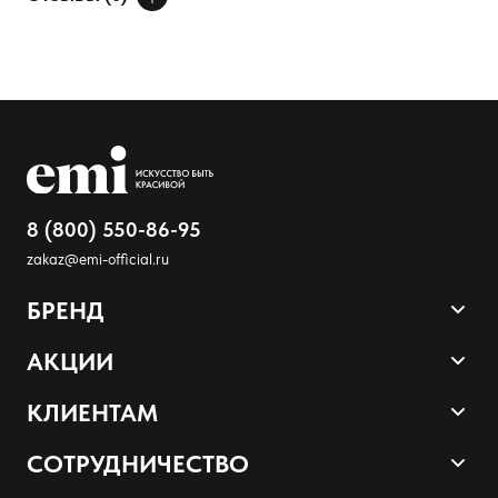
ДОБАВИТЬ ОТЗЫВ
Ваше имя
Товар
Расскажите о впечатлениях
8 (800) 550-86-95
zakaz@emi-official.ru
БРЕНД
Продукция
АКЦИИ
Палитра оттенков
Sale
КЛИЕНТАМ
Акции и промокоды
Оплата и доставка
СОТРУДНИЧЕСТВО
Программа лояльности
Наши контакты