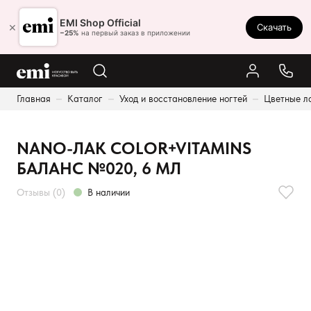
Ростов-на-Дону
EMI Shop Official
×
Скачать
8 (800) 550-86-95
−25%
на первый заказ в приложении
Каталог
Главная
Каталог
Уход и восстановление ногтей
Цветные л
Палитра
Результаты поиска:
Акции
NANO-ЛАК COLOR+VITAMINS
Оплата и доставка
БАЛАНС №020, 6 МЛ
Программа лояльности
Отзывы (0)
В наличии
Реферальная программа
О нас
Контакты