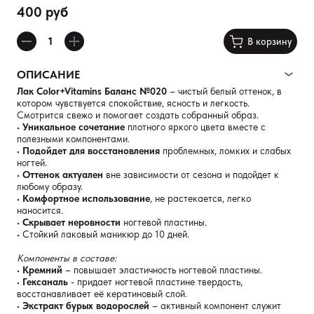
400 руб
В корзину
ОПИСАНИЕ
Лак Color+Vitamins Баланс №020
– чистый белый оттенок, в
котором чувствуется спокойствие, ясность и легкость.
Смотрится свежо и помогает создать собранный образ.
•
Уникальное сочетание
плотного яркого цвета вместе с
полезными компонентами.
•
Подойдет для восстановления
проблемных, ломких и слабых
ногтей.
•
Оттенок актуален
вне зависимости от сезона и подойдет к
любому образу.
•
Комфортное использование
, не растекается, легко
наносится.
•
Скрывает неровности
ногтевой пластины.
• Стойкий лаковый маникюр до 10 дней.
Компоненты в составе:
•
Кремний
– повышает эластичность ногтевой пластины.
•
Гексаналь
- придает ногтевой пластине твердость,
восстанавливает её кератиновый слой.
•
Экстракт бурых водорослей
– активный компонент служит