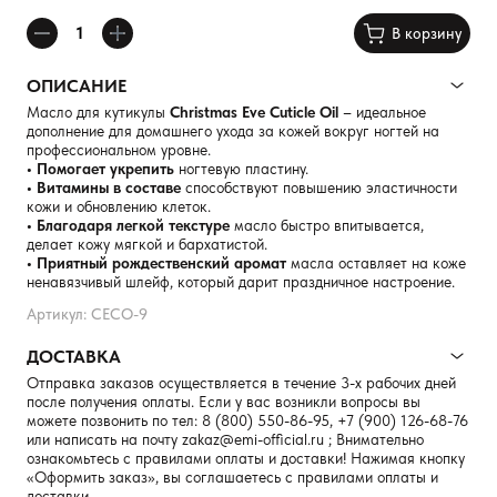
В корзину
ОПИСАНИЕ
Масло для кутикулы
Christmas Eve Cuticle Oil
– идеальное
дополнение для домашнего ухода за кожей вокруг ногтей на
профессиональном уровне.
• Помогает укрепить
ногтевую пластину.
• Витамины в составе
способствуют повышению эластичности
кожи и обновлению клеток.
• Благодаря легкой текстуре
масло быстро впитывается,
делает кожу мягкой и бархатистой.
• Приятный рождественский аромат
масла оставляет на коже
ненавязчивый шлейф, который дарит праздничное настроение.
Артикул: CECO-9
ДОСТАВКА
Отправка заказов осуществляется в течение 3-х рабочих дней
после получения оплаты. Если у вас возникли вопросы вы
можете позвонить по тел:
8 (800) 550-86-95
,
+7 (900) 126-68-76
или написать на почту
zakaz@emi-official.ru
; Внимательно
ознакомьтесь с правилами оплаты и доставки! Нажимая кнопку
«Оформить заказ», вы соглашаетесь с правилами оплаты и
доставки.