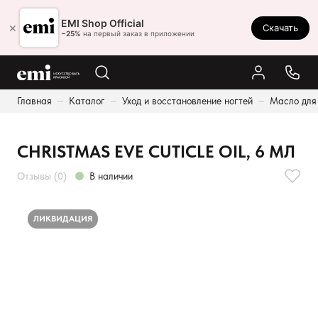
Ростов-на-Дону
EMI Shop Official
×
Скачать
8 (800) 550-86-95
−25%
на первый заказ в приложении
Каталог
Главная
Каталог
Уход и восстановление ногтей
Масло для
Палитра
Результаты поиска:
Акции
CHRISTMAS EVE CUTICLE OIL, 6 МЛ
Оплата и доставка
Отзывы (0)
В наличии
Программа лояльности
Реферальная программа
ЛИКВИДАЦИЯ
О нас
Контакты