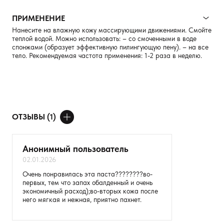
ПРИМЕНЕНИЕ
Нанесите на влажную кожу массирующими движениями. Смойте
теплой водой. Можно использовать: – со смоченными в воде
спонжами (образует эффективную пилингующую пену). – на все
тело. Рекомендуемая частота применения: 1-2 раза в неделю.
ОТЗЫВЫ (1)
ДОБАВИТЬ ОТЗЫВ
Анонимный пользователь
02.01.2026
Ваше имя
Очень понравилась эта паста????????во-
первых, тем что запах обалденный и очень
Товар
экономичный расход);во-вторых кожа после
него мягкая и нежная, приятно пахнет.
Расскажите о впечатлениях