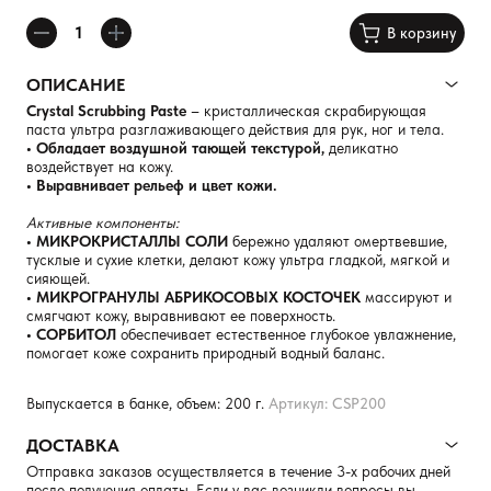
В корзину
ОПИСАНИЕ
Crystal Scrubbing Paste
– кристаллическая скрабирующая
паста ультра разглаживающего действия для рук, ног и тела.
• Обладает воздушной тающей текстурой,
деликатно
воздействует на кожу.
• Выравнивает рельеф и цвет кожи.
Активные компоненты:
• МИКРОКРИСТАЛЛЫ СОЛИ
бережно удаляют омертвевшие,
тусклые и сухие клетки, делают кожу ультра гладкой, мягкой и
сияющей.
• МИКРОГРАНУЛЫ АБРИКОСОВЫХ КОСТОЧЕК
массируют и
смягчают кожу, выравнивают ее поверхность.
• СОРБИТОЛ
обеспечивает естественное глубокое увлажнение,
помогает коже сохранить природный водный баланс.
Выпускается в банке, объем: 200 г.
Артикул: CSP200
ДОСТАВКА
Отправка заказов осуществляется в течение 3-х рабочих дней
после получения оплаты. Если у вас возникли вопросы вы