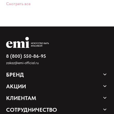
Смотреть все
8 (800) 550-86-95
zakaz@emi-official.ru
БРЕНД
Оставить анонимно
Продукция
АКЦИИ
Добавьте фото
Палитра оттенков
Sale
КЛИЕНТАМ
Акции и промокоды
Загрузить файл
Оплата и доставка
СОТРУДНИЧЕСТВО
Программа лояльности