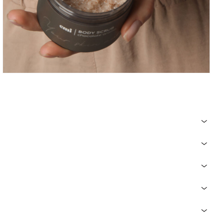
о тел:
8 (800) 550-86-95
,
+7 (900) 126-68-76
или написать на почту
правилами оплаты и доставки.
s Armeniaca Seed Powder , Fragrance, Euphorbia Cerifera Cera,