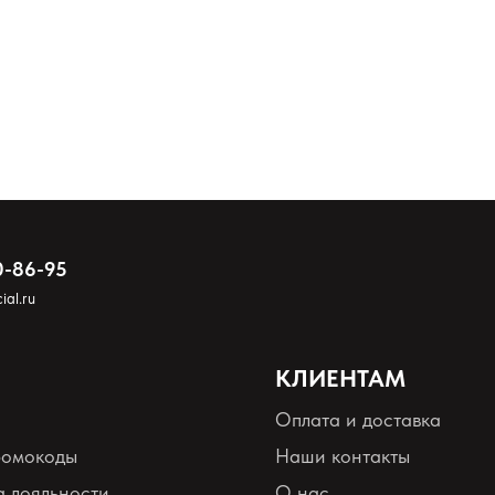
жу массажными движениями. Смойте теплой водой. Наслаждайтесь мягкой
0-86-95
ial.ru
КЛИЕНТАМ
Оплата и доставка
ромокоды
Наши контакты
 лояльности
О нас