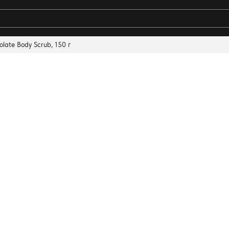
late Body Scrub, 150 г
ты поиска: