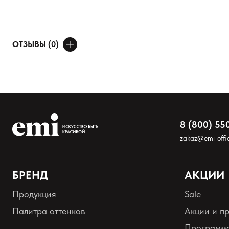
Нанесите небольшое количество продукта на сухую или влажную ко
неделю.
ОТЗЫВЫ (0)
ДОБАВИТЬ ОТЗЫВ
Ваше имя
Товар
8 (800) 55
zakaz@emi-offic
Расскажите о впечатлениях
БРЕНД
АКЦИИ
Продукция
Sale
Палитра оттенков
Акции и п
Программа