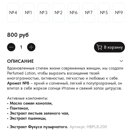
№4
№1
№3
№2
№6
№7
№5
№9
800 руб
В корзину
ОПИСАНИЕ
Вдохновленные стилем жизни современных женщин, мы создали
Perfumed Lotion, чтобы выразить восхищение твоей
многогранностью, активностью, легкостью и любовью к себе.
Аромат №8
– яркий и солнечный, легкий и полупрозрачный, он
впитал в себя жаркое солнце Италии и свежий запах цитрусов.
Активные компоненты:
• Масло семян конопли,
• Пантенол,
• Экстракт листьев зеленого чая,
• Экстракт пшеницы,
• Экстракт Фукуса пузырчатого.
Артикул: HBPL8-200