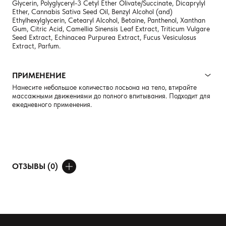
Glycerin, Polyglyceryl-3 Cetyl Ether Olivate/Succinate, Dicaprylyl
Ether, Cannabis Sativa Seed Oil, Benzyl Alcohol (and)
Ethylhexylglycerin, Cetearyl Alcohol, Betaine, Panthenol, Xanthan
Gum, Citric Acid, Camellia Sinensis Leaf Extract, Triticum Vulgare
Seed Extract, Echinacea Purpurea Extract, Fucus Vesiculosus
Extract, Parfum.
ПРИМЕНЕНИЕ
Нанесите небольшое количество лосьона на тело, втирайте
массажными движениями до полного впитывания. Подходит для
ежедневного применения.
ОТЗЫВЫ (0)
ДОБАВИТЬ ОТЗЫВ
Ваше имя