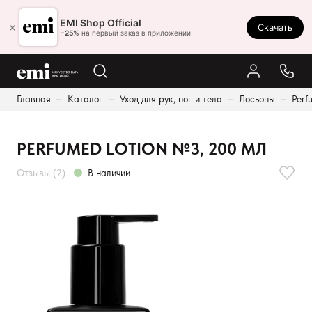
Ростов-на-Дону
EMI Shop Official
×
Скачать
8 (800) 550-86-95
−25%
на первый заказ в приложении
Каталог
Главная
Каталог
Уход для рук, ног и тела
Лосьоны
Perf
Палитра
Результаты поиска:
Акции
PERFUMED LOTION №3, 200 МЛ
Оплата и доставка
Отзывы (2)
В наличии
Программа лояльности
Реферальная программа
О нас
Контакты