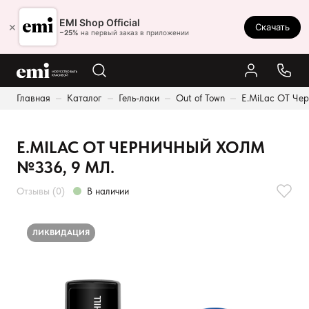
Ростов-на-Дону
EMI Shop Official
×
Скачать
8 (800) 550-86-95
−25%
на первый заказ в приложении
Каталог
Главная
Каталог
Гель-лаки
Out of Town
E.MiLac OT Чер
Палитра
Результаты поиска:
Акции
E.MILAC OT ЧЕРНИЧНЫЙ ХОЛМ
Оплата и доставка
№336, 9 МЛ.
Программа лояльности
Отзывы (0)
В наличии
Реферальная программа
О нас
ЛИКВИДАЦИЯ
Контакты