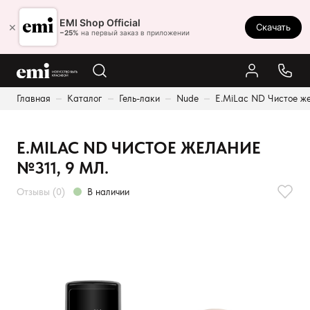
Ростов-на-Дону
EMI Shop Official
×
Скачать
8 (800) 550-86-95
−25%
на первый заказ в приложении
Каталог
Главная
Каталог
Гель-лаки
Nude
E.MiLac ND Чистое же
Палитра
Результаты поиска:
Акции
E.MILAC ND ЧИСТОЕ ЖЕЛАНИЕ
Оплата и доставка
№311, 9 МЛ.
Программа лояльности
Отзывы (0)
В наличии
Реферальная программа
О нас
Контакты