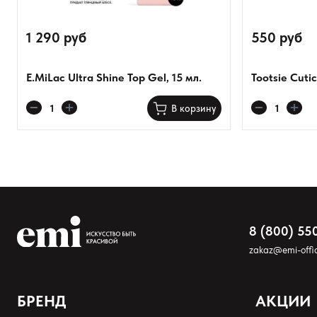
1 290 руб
550 руб
E.MiLac Ultra Shine Top Gel, 15 мл.
Tootsie Cutic
Оставить анонимно
В корзину
Добавьте фото
Загрузить файл
Добавить отзыв
8 (800) 55
zakaz@emi-offic
БРЕНД
АКЦИИ