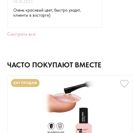
16.10.2023
Ваше имя
Очень красивый цвет, быстро уходит,
клиенты в восторге)
Товар
Расскажите о впечатлениях
Смотреть все
ЧАСТО ПОКУПАЮТ ВМЕСТЕ
ХИТ ПРОДАЖ
Оставить анонимно