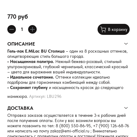
770 руб
В корзину
ОПИСАНИЕ
Гель-лак E.MiLac BU Столица
– один из 8 роскошных оттенков,
олицетворяющих стиль большого города.
• Насыщенная палитра.
Нежный бежево-розовый, стильный
ультрамариновый, глубокий чернильный, классический красный
– цвета для выражения вашей индивидуальности.
• Идеальное сочетание.
Оттенки коллекции идеально
подобраны для гармоничных комбинаций между собой.
• Сохраняет глубину
и насыщенность красок до следующего
маникюра.
Артикул: LBU296
ДОСТАВКА
Отправка заказов осуществляется в течение 3-х рабочих дней
после получения оплаты. Если у вас возникли вопросы вы
можете позвонить по тел:
8 (800) 550-86-95
,
+7 (900) 126-68-76
или написать на почту
zakaz@emi-official.ru
; Внимательно
ознакомьтесь с правилами оплаты и доставки! Нажимая кнопку