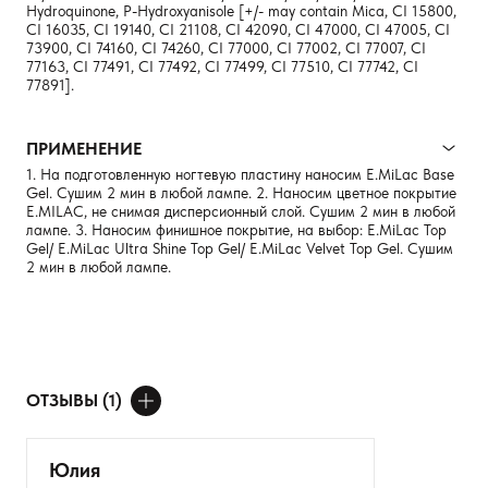
Hydroquinone, P-Hydroxyanisole [+/- may contain Mica, CI 15800,
CI 16035, CI 19140, CI 21108, CI 42090, CI 47000, CI 47005, CI
73900, CI 74160, CI 74260, CI 77000, CI 77002, CI 77007, CI
77163, CI 77491, CI 77492, CI 77499, CI 77510, CI 77742, CI
77891].
ПРИМЕНЕНИЕ
1. На подготовленную ногтевую пластину наносим E.MiLac Base
Gel. Сушим 2 мин в любой лампе. 2. Наносим цветное покрытие
E.MILAC, не снимая дисперсионный слой. Сушим 2 мин в любой
лампе. 3. Наносим финишное покрытие, на выбор: E.MiLac Top
Gel/ E.MiLac Ultra Shine Top Gel/ E.MiLac Velvet Top Gel. Сушим
2 мин в любой лампе.
ОТЗЫВЫ (1)
ДОБАВИТЬ ОТЗЫВ
Юлия