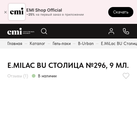
Ростов-на-Дону
EMI Shop Official
×
Скачать
8 (800) 550-86-95
−25%
на первый заказ в приложении
Каталог
Главная
Каталог
Гель-лаки
B-Urban
E.MiLac BU Столиц
Палитра
Результаты поиска:
Акции
E.MILAC BU СТОЛИЦА №296, 9 МЛ.
Оплата и доставка
Отзывы (1)
В наличии
Программа лояльности
Реферальная программа
О нас
Контакты