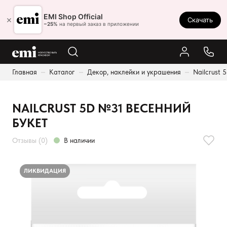
Ростов-на-Дону
EMI Shop Official
×
Скачать
8 (800) 550-86-95
−25%
на первый заказ в приложении
Каталог
Главная
Каталог
Декор, наклейки и украшения
Nailcrust 
Палитра
Результаты поиска:
Акции
NAILCRUST 5D №31 ВЕСЕННИЙ
Оплата и доставка
БУКЕТ
Программа лояльности
Отзывы (0)
В наличии
Реферальная программа
О нас
ЛИКВИДАЦИЯ
Контакты