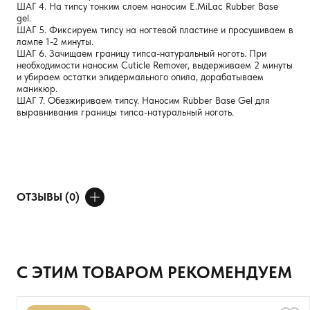
ШАГ 4. На типсу тонким слоем наносим E.MiLac Rubber Base
gel.
ШАГ 5. Фиксируем типсу на ногтевой пластине и просушиваем в
лампе 1-2 минуты.
ШАГ 6. Зачищаем границу типса-натуральный ноготь. При
необходимости наносим Cuticle Remover, выдерживаем 2 минуты
и убираем остатки эпидермального опила, дорабатываем
маникюр.
ШАГ 7. Обезжириваем типсу. Наносим Rubber Base Gel для
выравнивания границы типса-натуральный ноготь.
ОТЗЫВЫ (0)
ДОБАВИТЬ ОТЗЫВ
Ваше имя
С ЭТИМ ТОВАРОМ РЕКОМЕНДУЕМ
Товар