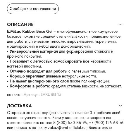
Сообщить о поступлении
ОПИСАНИЕ
E.MiLac Rubber Base Gel
– многофункциональное каучуковое
базовое покрытие средней степени вязкости, предназначенное
для работы с гелевыми типсами, выравнивания, укрепления,
моделирования и небольшого донаращивания.
• Универсальный материал
для формирования стойкого и
прочного покрытия.
• Позволяет с легкостью замаскировать
все неровности
ногтевой пластины.
• Отлично подходит для работы
с гелевыми типсами.
• Хорошо укрепляет
длинные натуральные ногти.
• Не имеет дисперсионного слоя
после полимеризации.
• Комфортна в работе:
средняя степень вязкости, не затекает,
не печет.
Артикул: LARUBG-15
ДОСТАВКА
Отправка заказов осуществляется в течение 3-х рабочих дней
после получения оплаты. Если у вас возникли вопросы вы
можете позвонить по тел:
8 (800) 550-86-95
,
+7 (900) 126-68-76
или написать на почту
zakaz@emi-official.ru
; Внимательно