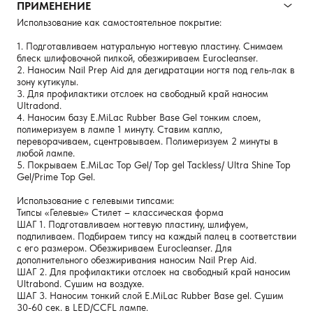
ПРИМЕНЕНИЕ
Использование как самостоятельное покрытие:
1. Подготавливаем натуральную ногтевую пластину. Снимаем
блеск шлифовочной пилкой, обезжириваем Eurocleanser.
2. Наносим Nail Prep Aid для дегидратации ногтя под гель-лак в
зону кутикулы.
3. Для профилактики отслоек на свободный край наносим
Ultradond.
4. Наносим базу E.MiLac Rubber Base Gel тонким слоем,
полимеризуем в лампе 1 минуту. Ставим каплю,
переворачиваем, сцентровываем. Полимеризуем 2 минуты в
любой лампе.
5. Покрываем E.MiLac Top Gel/ Top gel Tackless/ Ultra Shine Top
Gel/Prime Top Gel.
Использование с гелевыми типсами:
Типсы «Гелевые» Стилет – классическая форма
ШАГ 1. Подготавливаем ногтевую пластину, шлифуем,
подпиливаем. Подбираем типсу на каждый палец в соответствии
с его размером. Обезжириваем Eurocleanser. Для
дополнительного обезжиривания наносим Nail Prep Aid.
ШАГ 2. Для профилактики отслоек на свободный край наносим
Ultrabond. Сушим на воздухе.
ШАГ 3. Наносим тонкий слой E.MiLac Rubber Base gel. Сушим
30-60 сек. в LED/CCFL лампе.