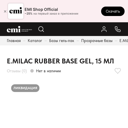
Ростов-на-Дону
EMI Shop Official
×
Скачать
8 (800) 550-86-95
−25%
на первый заказ в приложении
Каталог
Главная
Каталог
Базы гель-лак
Прозрачные базы
E.Mi
Палитра
Результаты поиска:
Акции
E.MILAC RUBBER BASE GEL, 15 МЛ
Оплата и доставка
Отзывы (0)
Нет в наличии
Программа лояльности
Реферальная программа
ЛИКВИДАЦИЯ
О нас
Контакты