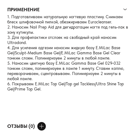
ПРИМЕНЕНИЕ
1. Подготавливаем натуральную ногтевую пластину. Снимаем
блеск шлифовочной пилкой, обезжириваем Eurocleanser.
2. Наносим Nail Prep Aid для дегидратации ногтя под гель-лак в
зону кутикулы.
3. Для профилактики отслоек на свободный край наносим
Ultradond.
4. Для усиления адгезии наносим жидкую базу E.MiLac Base
Gel/Sculpt-Medium Base Gel/E.MiLac Gamma Base Gel Clear
тонким слоем. Полимеризуем 2 минуты в любой лампе.
5. Наносим цветную базу E.MiLac Gamma Base Gel 029-032
тонким слоем, полимеризуем в лампе 1 минуту. Ставим каплю,
переворачиваем, сцентровываем. Полимеризуем 2 минуты в
любой лампе.
6. Покрываем E.MiLac Top Gel/Top gel Tackless/Ultra Shine Top
Gel/Prime Top Gel.
ОТЗЫВЫ (0)
ДОБАВИТЬ ОТЗЫВ