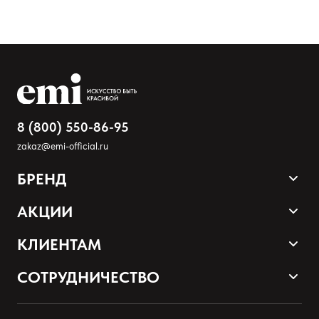
Ваше имя
Товар
Расскажите о впечатлениях
8 (800) 550-86-95
zakaz@emi-official.ru
БРЕНД
Продукция
АКЦИИ
Палитра оттенков
Sale
КЛИЕНТАМ
Акции и промокоды
Оплата и доставка
СОТРУДНИЧЕСТВО
Программа лояльности
Наши контакты
Стать партнером EMI
О нас