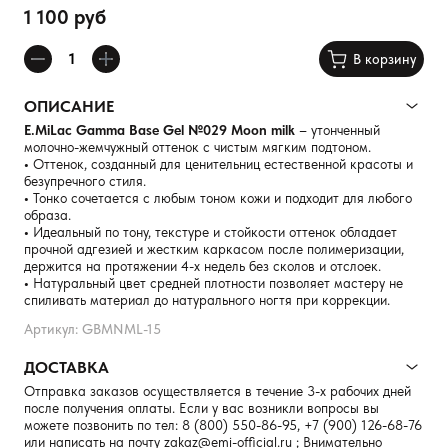
1 100 руб
В корзину
ОПИСАНИЕ
E.MiLac Gamma Base Gel №029 Moon milk
– утонченный
молочно-жемчужный оттенок с чистым мягким подтоном.
•
Оттенок, созданный для ценительниц естественной красоты и
безупречного стиля.
•
Тонко сочетается с любым тоном кожи и подходит для любого
образа.
•
Идеальный по тону, текстуре и стойкости оттенок обладает
прочной адгезией и жестким каркасом после полимеризации,
держится на протяжении 4-х недель без сколов и отслоек.
•
Натуральный цвет средней плотности позволяет мастеру не
спиливать материал до натурального ногтя при коррекции.
Артикул: GBMNML-15
ДОСТАВКА
Отправка заказов осуществляется в течение 3-х рабочих дней
после получения оплаты. Если у вас возникли вопросы вы
можете позвонить по тел:
8 (800) 550-86-95
,
+7 (900) 126-68-76
или написать на почту
zakaz@emi-official.ru
; Внимательно