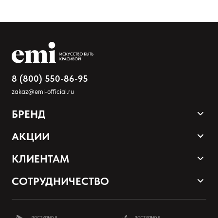
Ваше имя
Товар
Расскажите о впечатлениях
8 (800) 550-86-95
zakaz@emi-official.ru
БРЕНД
Продукция
АКЦИИ
Палитра оттенков
Sale
КЛИЕНТАМ
Акции и промокоды
Оплата и доставка
СОТРУДНИЧЕСТВО
Программа лояльности
Наши контакты
Стать партнером EMI
О нас
Школа EMI онлайн