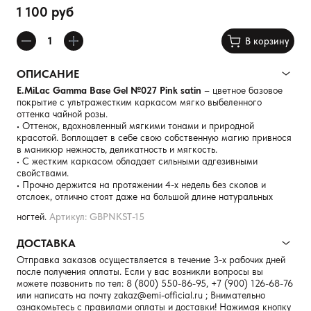
1 100 руб
В корзину
ОПИСАНИЕ
E.MiLac Gamma Base Gel №027 Pink satin
– цветное базовое
покрытие с ультражестким каркасом мягко выбеленного
оттенка чайной розы.
• Оттенок, вдохновленный мягкими тонами и природной
красотой. Воплощает в себе свою собственную магию привнося
в маникюр нежность, деликатность и мягкость.
• С жестким каркасом обладает сильными адгезивными
свойствами.
• Прочно держится на протяжении 4-х недель без сколов и
отслоек, отлично стоят даже на большой длине натуральных
ногтей.
Артикул: GBPNKST-15
ДОСТАВКА
Отправка заказов осуществляется в течение 3-х рабочих дней
после получения оплаты. Если у вас возникли вопросы вы
можете позвонить по тел:
8 (800) 550-86-95
,
+7 (900) 126-68-76
или написать на почту
zakaz@emi-official.ru
; Внимательно
ознакомьтесь с правилами оплаты и доставки! Нажимая кнопку