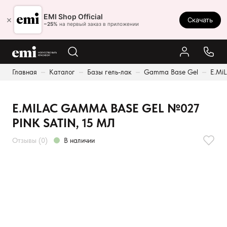
Ростов-на-Дону
EMI Shop Official
×
Скачать
8 (800) 550-86-95
−25%
на первый заказ в приложении
Каталог
Главная
Каталог
Базы гель-лак
Gamma Base Gel
E.Mi
Палитра
Результаты поиска:
Акции
E.MILAC GAMMA BASE GEL №027
Оплата и доставка
PINK SATIN, 15 МЛ
Программа лояльности
Отзывы (0)
В наличии
Реферальная программа
О нас
Контакты