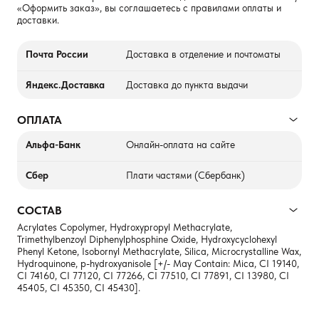
«Оформить заказ», вы соглашаетесь с правилами оплаты и
доставки.
Почта России
Доставка в отделение и почтоматы
Яндекс.Доставка
Доставка до пункта выдачи
ОПЛАТА
Альфа-Банк
Онлайн-оплата на сайте
Сбер
Плати частями (Сбербанк)
СОСТАВ
Acrylates Copolymer, Hydroxypropyl Methacrylate,
Trimethylbenzoyl Diphenylphosphine Oxide, Hydroxycyclohexyl
Phenyl Ketone, Isobornyl Methacrylate, Silica, Microcrystalline Wax,
Hydroquinone, p-hydroxyanisole [+/- May Contain: Mica, CI 19140,
CI 74160, CI 77120, CI 77266, CI 77510, CI 77891, CI 13980, CI
45405, CI 45350, CI 45430].