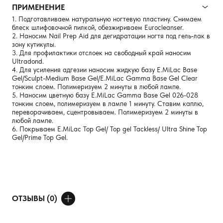
ПРИМЕНЕНИЕ
1. Подготавливаем натуральную ногтевую пластину. Снимаем
блеск шлифовочной пилкой, обезжириваем Eurocleanser.
2. Наносим Nail Prep Aid для дегидратации ногтя под гель-лак в
зону кутикулы.
3. Для профилактики отслоек на свободный край наносим
Ultradond.
4. Для усиления адгезии наносим жидкую базу E.MiLac Base
Gel/Sculpt-Medium Base Gel/E.MiLac Gamma Base Gel Clear
тонким слоем. Полимеризуем 2 минуты в любой лампе.
5. Наносим цветную базу E.MiLac Gamma Base Gel 026-028
тонким слоем, полимеризуем в лампе 1 минуту. Ставим каплю,
переворачиваем, сцентровываем. Полимеризуем 2 минуты в
любой лампе.
6. Покрываем E.MiLac Top Gel/ Top gel Tackless/ Ultra Shine Top
Gel/Prime Top Gel.
ОТЗЫВЫ (0)
ДОБАВИТЬ ОТЗЫВ